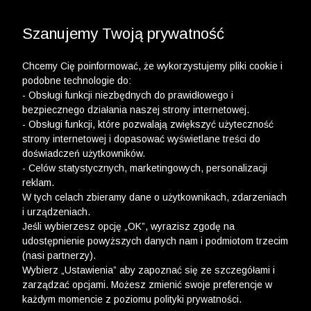
3 POLO Z BAWEŁNY ORGANICZNEJ ZA 149,99 ZŁ >>
WYPRZEDAŻ DO -50% | DODATKOWE -30% NA
DRUGI I TRZECI PRODUKT >>
Szanujemy Twoją prywatność
Chcemy Cię poinformować, że wykorzystujemy pliki cookie i
podobne technologie do:
- Obsługi funkcji niezbędnych do prawidłowego i
bezpiecznego działania naszej strony internetowej.
- Obsługi funkcji, które pozwalają zwiększyć użyteczność
strony internetowej i dopasować wyświetlane treści do
doświadczeń użytkowników.
- Celów statystycznych, marketingowych, personalizacji
reklam.
W tych celach zbieramy dane o użytkownikach, zdarzeniach
i urządzeniach.
Jeśli wybierzesz opcję „OK”, wyrazisz zgodę na
udostępnienie powyższych danych nam i podmiotom trzecim
(nasi partnerzy).
Wybierz „Ustawienia” aby zapoznać się ze szczegółami i
zarządzać opcjami. Możesz zmienić swoje preferencje w
każdym momencie z poziomu polityki prywatności.