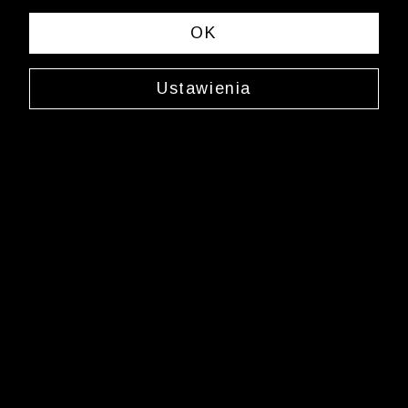
« Previous
Next 
OK
Ustawienia
Koszula
L394BL1134
299,99 zł