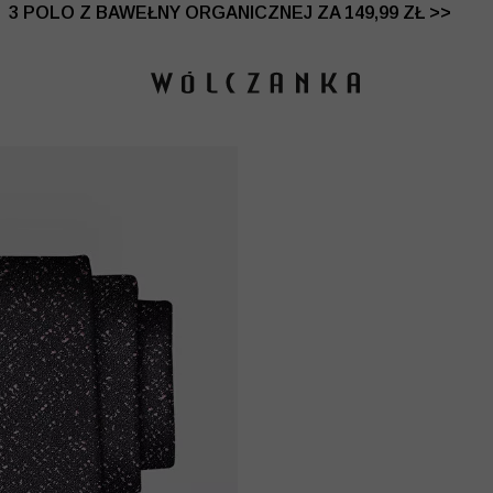
 DO -50% | DODATKOWE -30% NA DRUGI I TRZECI PRO
3 POLO Z BAWEŁNY ORGANICZNEJ ZA 149,99 ZŁ >>