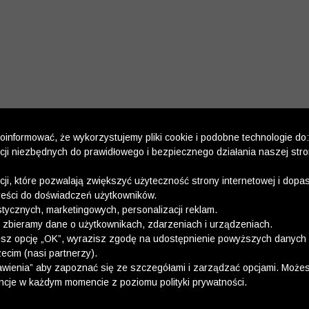
informować, że wykorzystujemy pliki cookie i podobne technologie do:
kcji niezbędnych do prawidłowego i bezpiecznego działania naszej str
kcji, które pozwalają zwiększyć użyteczność strony internetowej i dop
reści do doświadczeń użytkowników.
stycznych, marketingowych, personalizacji reklam.
 zbieramy dane o użytkownikach, zdarzeniach i urządzeniach.
esz opcję „OK”, wyrazisz zgodę na udostępnienie powyższych danych 
ecim (nasi partnerzy).
wienia” aby zapoznać się ze szczegółami i zarządzać opcjami. Może
ncje w każdym momencie z poziomu polityki prywatności.