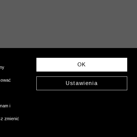
OK
ony
asować
Ustawienia
nam i
sz zmienić