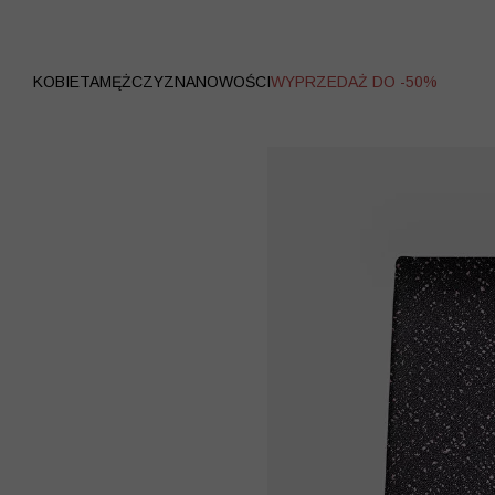
WYPRZEDAŻ
KOBIETA
MĘŻCZYZNA
NOWOŚCI
WYPRZEDAŻ DO -50%