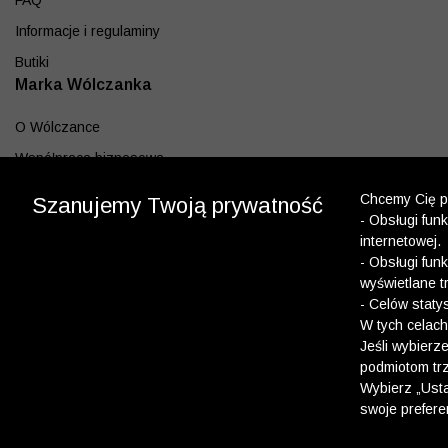
FAQ
Informacje i regulaminy
Butiki
Marka Wólczanka
O Wólczance
Współpraca biznesowa
Blog
Chcemy Cię po
Szanujemy Twoją prywatność
- Obsługi fun
Program lojalnościowy
internetowej.
Aplikacja
- Obsługi fun
wyświetlane t
Pobierz z App Store
- Celów staty
Pobierz z Google play
W tych celach
Jeśli wybierz
podmiotom trz
Dołącz do nas
Wybierz „Usta
swoje prefere