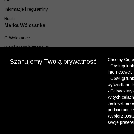
FAQ
Informacje i regulaminy
Butiki
Marka Wólczanka
O Wólczance
Współpraca biznesowa
Blog
Chcemy Cię po
Szanujemy Twoją prywatność
- Obsługi fun
Program lojalnościowy
internetowej.
Aplikacja
- Obsługi fun
wyświetlane t
Pobierz z App Store
- Celów staty
Pobierz z Google play
W tych celach
Jeśli wybierz
podmiotom trz
Dołącz do nas
Wybierz „Usta
swoje prefere