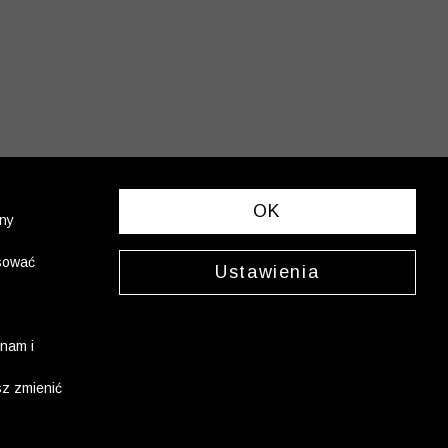
OK
ony
asować
Ustawienia
nam i
sz zmienić