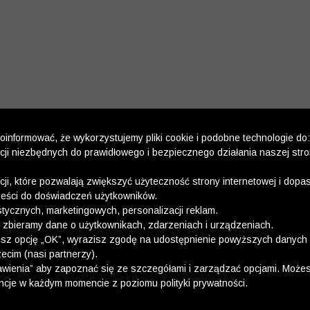
informować, że wykorzystujemy pliki cookie i podobne technologie do:
kcji niezbędnych do prawidłowego i bezpiecznego działania naszej str
kcji, które pozwalają zwiększyć użyteczność strony internetowej i dop
reści do doświadczeń użytkowników.
stycznych, marketingowych, personalizacji reklam.
 zbieramy dane o użytkownikach, zdarzeniach i urządzeniach.
esz opcję „OK”, wyrazisz zgodę na udostępnienie powyższych danych 
ecim (nasi partnerzy).
wienia” aby zapoznać się ze szczegółami i zarządzać opcjami. Może
ncje w każdym momencie z poziomu polityki prywatności.