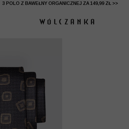
 DO -50% | DODATKOWE -30% NA DRUGI I TRZECI PRO
3 POLO Z BAWEŁNY ORGANICZNEJ ZA 149,99 ZŁ >>