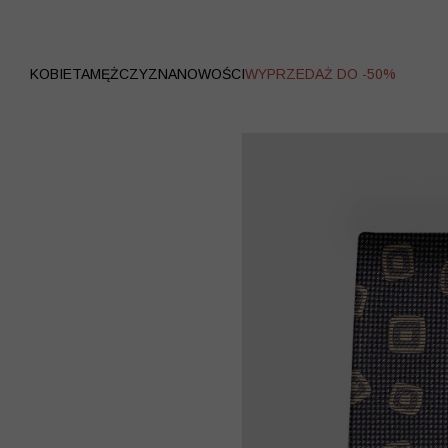
WYPRZEDAŻ
KOBIETA
MĘŻCZYZNA
NOWOŚCI
WYPRZEDAŻ DO -50%