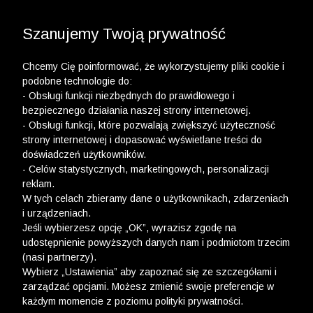
3 POLO Z BAWEŁNY ORGANICZNEJ ZA 149,99 ZŁ >>
WYPRZEDAŻ DO -50% | DODATKOWE -30% NA
DRUGI I TRZECI PRODUKT >>
Szanujemy Twoją prywatność
Chcemy Cię poinformować, że wykorzystujemy pliki cookie i
podobne technologie do:
- Obsługi funkcji niezbędnych do prawidłowego i
bezpiecznego działania naszej strony internetowej.
- Obsługi funkcji, które pozwalają zwiększyć użyteczność
strony internetowej i dopasować wyświetlane treści do
doświadczeń użytkowników.
- Celów statystycznych, marketingowych, personalizacji
reklam.
W tych celach zbieramy dane o użytkownikach, zdarzeniach
i urządzeniach.
Jeśli wybierzesz opcję „OK”, wyrazisz zgodę na
udostępnienie powyższych danych nam i podmiotom trzecim
(nasi partnerzy).
Wybierz „Ustawienia” aby zapoznać się ze szczegółami i
zarządzać opcjami. Możesz zmienić swoje preferencje w
każdym momencie z poziomu polityki prywatności.