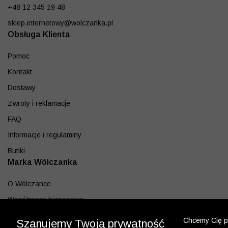
+48 12 345 19 48
sklep.internetowy@wolczanka.pl
Obsługa Klienta
Pomoc
Kontakt
Dostawy
Zwroty i reklamacje
FAQ
Informacje i regulaminy
Butiki
Marka Wólczanka
O Wólczance
Współpraca biznesowa
Blog
Chcemy Cię po
Szanujemy Twoją prywatność