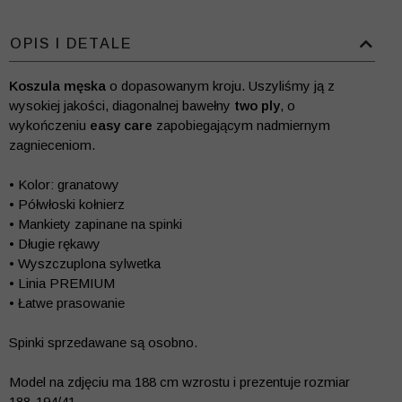
OPIS I DETALE
Koszula męska
o dopasowanym kroju. Uszyliśmy ją z
wysokiej jakości, diagonalnej bawełny
two ply
, o
wykończeniu
easy care
zapobiegającym nadmiernym
zagnieceniom.
• Kolor: granatowy
• Półwłoski kołnierz
• Mankiety zapinane na spinki
• Długie rękawy
• Wyszczuplona sylwetka
• Linia PREMIUM
• Łatwe prasowanie
Spinki sprzedawane są osobno.
Model na zdjęciu ma 188 cm wzrostu i prezentuje rozmiar
188-194/41.