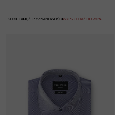
WYPRZEDAŻ
KOBIETA
MĘŻCZYZNA
NOWOŚCI
WYPRZEDAŻ DO -50%