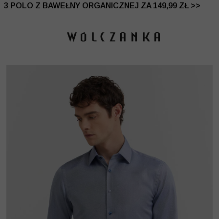
 DO -50% | DODATKOWE -30% NA DRUGI I TRZECI PRO
3 POLO Z BAWEŁNY ORGANICZNEJ ZA 149,99 ZŁ >>