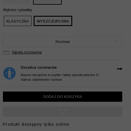
Wybierz sylwetkę
KLASYCZNA
WYSZCZUPLONA
Rozmiar
Tabela rozmiarów
Doradca rozmiarów
Nasze narzędzie w szybki i łatwy sposób pomoże Ci
dobrać odpowiedni rozmiar.
DODAJ DO KOSZYKA
Produkt dostępny tylko online