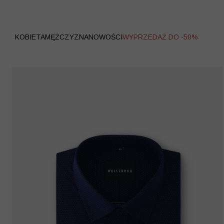
WYPRZEDAŻ
KOBIETA
MĘŻCZYZNA
NOWOŚCI
WYPRZEDAŻ DO -50%