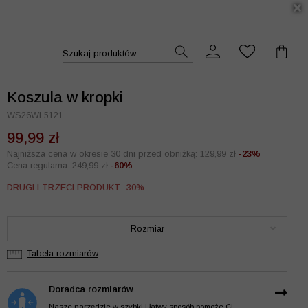
DUKT >>
Szukaj produktów...
Koszula w kropki
WS26WL5121
99,99 zł
Najniższa cena w okresie 30 dni przed obniżką: 129,99 zł
-23%
Cena regularna: 249,99 zł
-60%
DRUGI I TRZECI PRODUKT -30%
Rozmiar
Tabela rozmiarów
Doradca rozmiarów
Nasze narzędzie w szybki i łatwy sposób pomoże Ci