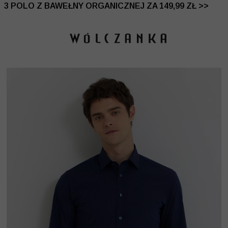
 DO -50% | DODATKOWE -30% NA DRUGI I TRZECI PRO
3 POLO Z BAWEŁNY ORGANICZNEJ ZA 149,99 ZŁ >>