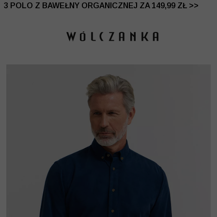
 DO -50% | DODATKOWE -30% NA DRUGI I TRZECI PRO
3 POLO Z BAWEŁNY ORGANICZNEJ ZA 149,99 ZŁ >>