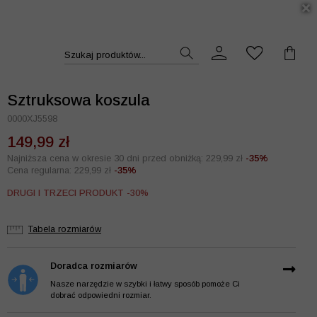
DUKT >>
Szukaj produktów...
Sztruksowa koszula
0000XJ5598
149,99 zł
Najniższa cena w okresie 30 dni przed obniżką: 229,99 zł
-35%
Cena regularna: 229,99 zł
-35%
DRUGI I TRZECI PRODUKT -30%
Tabela rozmiarów
Doradca rozmiarów
Nasze narzędzie w szybki i łatwy sposób pomoże Ci
dobrać odpowiedni rozmiar.