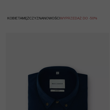
WYPRZEDAŻ
KOBIETA
MĘŻCZYZNA
NOWOŚCI
WYPRZEDAŻ DO -50%