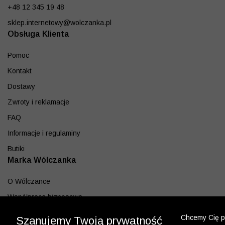
+48 12 345 19 48
sklep.internetowy@wolczanka.pl
Obsługa Klienta
Pomoc
Kontakt
Dostawy
Zwroty i reklamacje
FAQ
Informacje i regulaminy
Butiki
Marka Wólczanka
O Wólczance
Współpraca biznesowa
Blog
Chcemy Cię po
Szanujemy Twoją prywatność