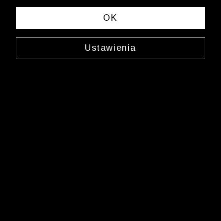
OK
Ustawienia
Granatowa koszula
WF97WL0094
49,99 zł