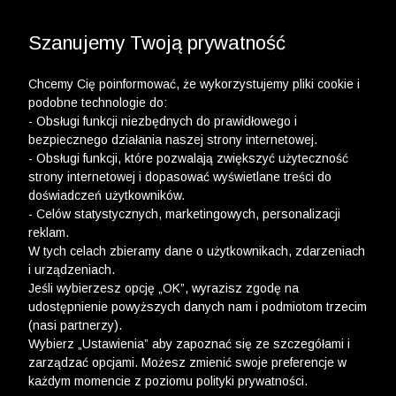
3 POLO Z BAWEŁNY ORGANICZNEJ ZA 149,99 ZŁ >>
WYPRZEDAŻ DO -50% | DODATKOWE -30% NA
DRUGI I TRZECI PRODUKT >>
Szanujemy Twoją prywatność
Chcemy Cię poinformować, że wykorzystujemy pliki cookie i
podobne technologie do:
- Obsługi funkcji niezbędnych do prawidłowego i
bezpiecznego działania naszej strony internetowej.
- Obsługi funkcji, które pozwalają zwiększyć użyteczność
strony internetowej i dopasować wyświetlane treści do
doświadczeń użytkowników.
- Celów statystycznych, marketingowych, personalizacji
reklam.
W tych celach zbieramy dane o użytkownikach, zdarzeniach
i urządzeniach.
Jeśli wybierzesz opcję „OK”, wyrazisz zgodę na
udostępnienie powyższych danych nam i podmiotom trzecim
(nasi partnerzy).
Wybierz „Ustawienia” aby zapoznać się ze szczegółami i
zarządzać opcjami. Możesz zmienić swoje preferencje w
każdym momencie z poziomu polityki prywatności.