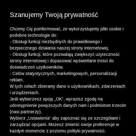
3 POLO Z BAWEŁNY ORGANICZNEJ ZA 149,99 ZŁ >>
WYPRZEDAŻ DO -50% | DODATKOWE -30% NA
DRUGI I TRZECI PRODUKT >>
Szanujemy Twoją prywatność
Chcemy Cię poinformować, że wykorzystujemy pliki cookie i
podobne technologie do:
- Obsługi funkcji niezbędnych do prawidłowego i
bezpiecznego działania naszej strony internetowej.
- Obsługi funkcji, które pozwalają zwiększyć użyteczność
strony internetowej i dopasować wyświetlane treści do
doświadczeń użytkowników.
- Celów statystycznych, marketingowych, personalizacji
reklam.
W tych celach zbieramy dane o użytkownikach, zdarzeniach
i urządzeniach.
Jeśli wybierzesz opcję „OK”, wyrazisz zgodę na
udostępnienie powyższych danych nam i podmiotom trzecim
(nasi partnerzy).
Wybierz „Ustawienia” aby zapoznać się ze szczegółami i
zarządzać opcjami. Możesz zmienić swoje preferencje w
każdym momencie z poziomu polityki prywatności.