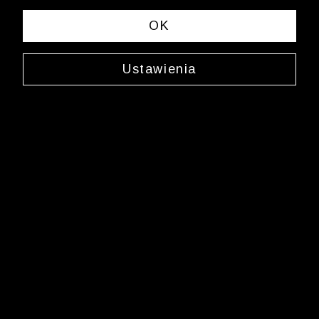
OK
Ustawienia
Granatowe skarpety
0000XJ5417
24,99 zł