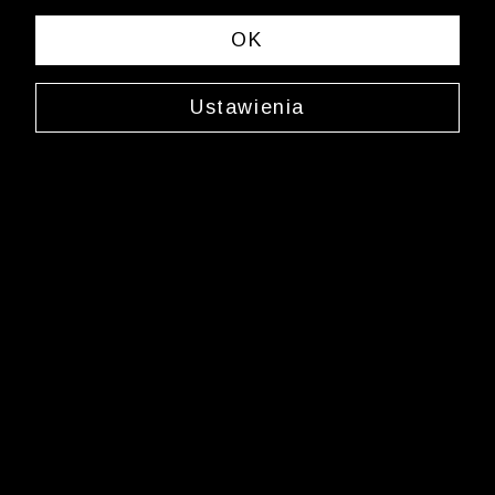
OK
Ustawienia
Skarpety w paski
0000JX2879
15,99 zł