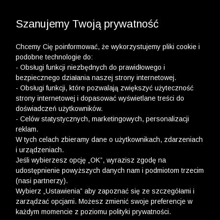
3 POLO Z BAWEŁNY ORGANICZNEJ ZA 149,99 ZŁ >>
WYPRZEDAŻ DO -50% | DODATKOWE -30% NA
DRUGI I TRZECI PRODUKT >>
Szanujemy Twoją prywatność
Chcemy Cię poinformować, że wykorzystujemy pliki cookie i
podobne technologie do:
- Obsługi funkcji niezbędnych do prawidłowego i
bezpiecznego działania naszej strony internetowej.
- Obsługi funkcji, które pozwalają zwiększyć użyteczność
strony internetowej i dopasować wyświetlane treści do
doświadczeń użytkowników.
- Celów statystycznych, marketingowych, personalizacji
reklam.
W tych celach zbieramy dane o użytkownikach, zdarzeniach
i urządzeniach.
Jeśli wybierzesz opcję „OK”, wyrazisz zgodę na
udostępnienie powyższych danych nam i podmiotom trzecim
(nasi partnerzy).
Wybierz „Ustawienia” aby zapoznać się ze szczegółami i
zarządzać opcjami. Możesz zmienić swoje preferencje w
każdym momencie z poziomu polityki prywatności.