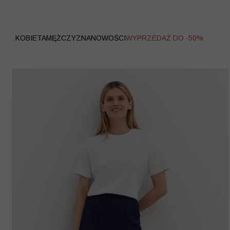
WYPRZEDAŻ
KOBIETA
MĘŻCZYZNA
NOWOŚCI
WYPRZEDAŻ DO -50%