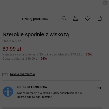
DUKT >>
Szukaj produktów...
Szerokie spodnie z wiskozą
0000XW3766
89,99 zł
Najniższa cena w okresie 30 dni przed obniżką: 179,99 zł
-50%
Cena regularna: 249,99 zł
-64%
Tabela rozmiarów
Doradca rozmiarów
Nasze narzędzie w szybki i łatwy sposób pomoże Ci
dobrać odpowiedni rozmiar.