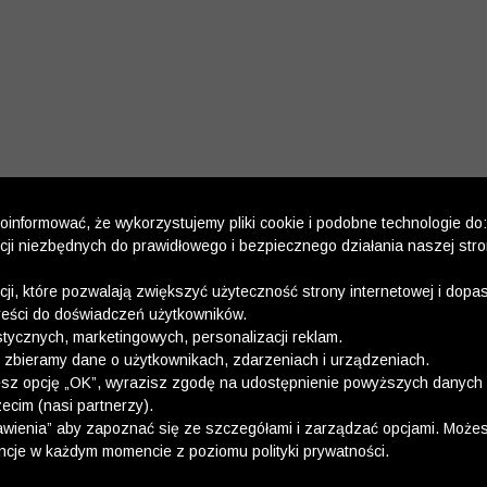
informować, że wykorzystujemy pliki cookie i podobne technologie do:
kcji niezbędnych do prawidłowego i bezpiecznego działania naszej str
kcji, które pozwalają zwiększyć użyteczność strony internetowej i dop
reści do doświadczeń użytkowników.
stycznych, marketingowych, personalizacji reklam.
 zbieramy dane o użytkownikach, zdarzeniach i urządzeniach.
esz opcję „OK”, wyrazisz zgodę na udostępnienie powyższych danych 
ecim (nasi partnerzy).
wienia” aby zapoznać się ze szczegółami i zarządzać opcjami. Może
ncje w każdym momencie z poziomu polityki prywatności.