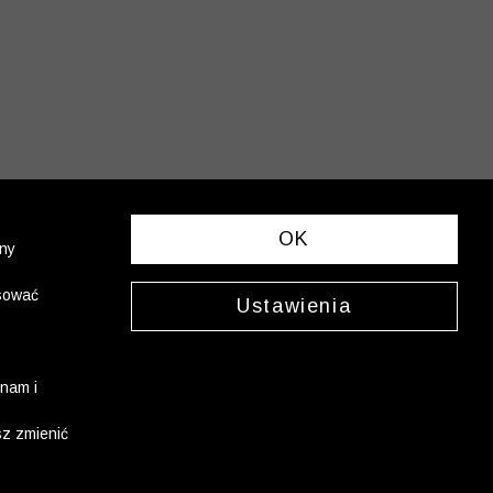
OK
ony
asować
Ustawienia
nam i
sz zmienić