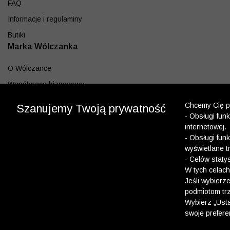
FAQ
Informacje i regulaminy
Butiki
Marka Wólczanka
O Wólczance
Współpraca biznesowa
Blog
Chcemy Cię po
Szanujemy Twoją prywatność
- Obsługi fun
Program lojalnościowy
internetowej.
Aplikacja
- Obsługi fun
wyświetlane t
Pobierz z App Store
- Celów staty
Pobierz z Google play
W tych celach
Jeśli wybierz
podmiotom trz
Dołącz do nas
Wybierz „Usta
swoje prefere