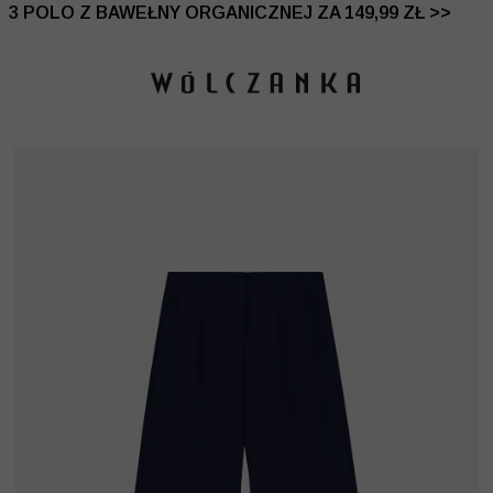
 DO -50% | DODATKOWE -30% NA DRUGI I TRZECI PRO
3 POLO Z BAWEŁNY ORGANICZNEJ ZA 149,99 ZŁ >>