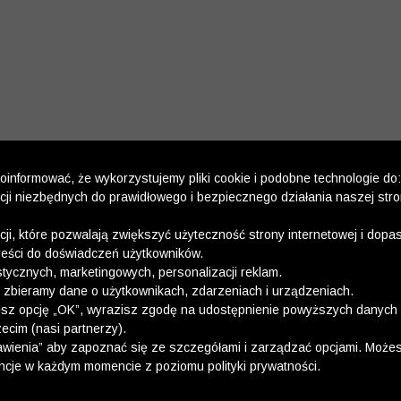
informować, że wykorzystujemy pliki cookie i podobne technologie do:
kcji niezbędnych do prawidłowego i bezpiecznego działania naszej str
kcji, które pozwalają zwiększyć użyteczność strony internetowej i dop
reści do doświadczeń użytkowników.
stycznych, marketingowych, personalizacji reklam.
 zbieramy dane o użytkownikach, zdarzeniach i urządzeniach.
esz opcję „OK”, wyrazisz zgodę na udostępnienie powyższych danych 
ecim (nasi partnerzy).
wienia” aby zapoznać się ze szczegółami i zarządzać opcjami. Może
ncje w każdym momencie z poziomu polityki prywatności.