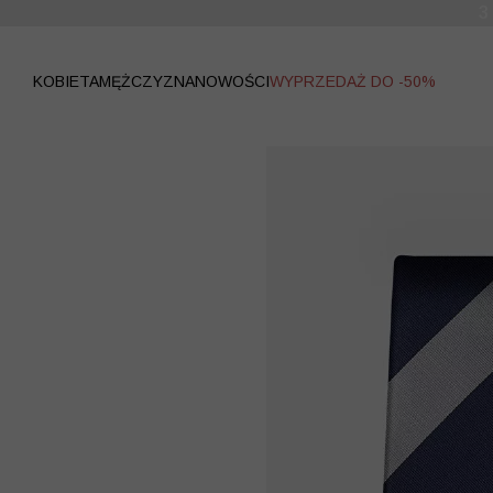
WYPRZEDAŻ
KOBIETA
MĘŻCZYZNA
NOWOŚCI
WYPRZEDAŻ DO -50%