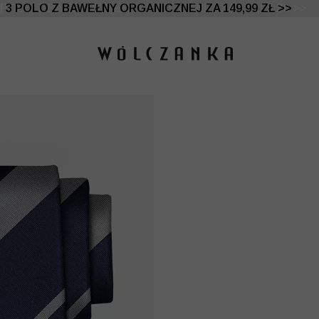
 DO -50% | DODATKOWE -30% NA DRUGI I TRZECI PRO
3 POLO Z BAWEŁNY ORGANICZNEJ ZA 149,99 ZŁ >>