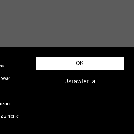
OK
ony
asować
Ustawienia
nam i
sz zmienić