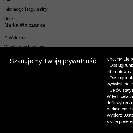
FAQ
Informacje i regulaminy
Butiki
Marka Wólczanka
O Wólczance
Współpraca biznesowa
Blog
Chcemy Cię po
Szanujemy Twoją prywatność
- Obsługi fun
Program lojalnościowy
internetowej.
Aplikacja
- Obsługi fun
wyświetlane t
Pobierz z App Store
- Celów staty
Pobierz z Google play
W tych celach
Jeśli wybierz
podmiotom trz
Dołącz do nas
Wybierz „Usta
swoje prefere