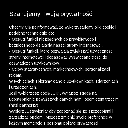
3 POLO Z BAWEŁNY ORGANICZNEJ ZA 149,99 ZŁ >>
WYPRZEDAŻ DO -50% | DODATKOWE -30% NA
DRUGI I TRZECI PRODUKT >>
Szanujemy Twoją prywatność
Chcemy Cię poinformować, że wykorzystujemy pliki cookie i
podobne technologie do:
- Obsługi funkcji niezbędnych do prawidłowego i
bezpiecznego działania naszej strony internetowej.
- Obsługi funkcji, które pozwalają zwiększyć użyteczność
strony internetowej i dopasować wyświetlane treści do
doświadczeń użytkowników.
- Celów statystycznych, marketingowych, personalizacji
reklam.
W tych celach zbieramy dane o użytkownikach, zdarzeniach
i urządzeniach.
Jeśli wybierzesz opcję „OK”, wyrazisz zgodę na
udostępnienie powyższych danych nam i podmiotom trzecim
(nasi partnerzy).
Wybierz „Ustawienia” aby zapoznać się ze szczegółami i
zarządzać opcjami. Możesz zmienić swoje preferencje w
każdym momencie z poziomu polityki prywatności.