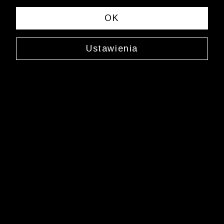
OK
Ustawienia
Jedwabny krawat
0000XJ4139
69,99 zł