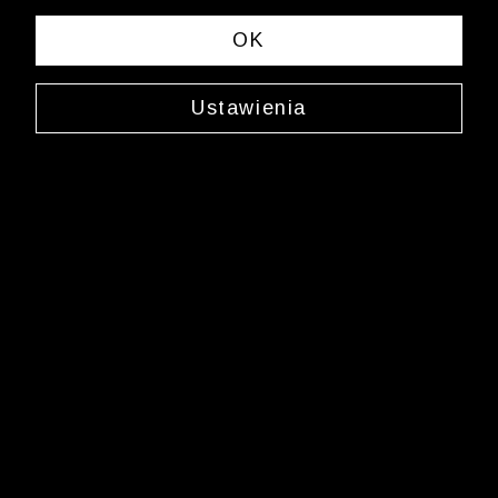
OK
Ustawienia
Jedwabny krawat
0000XJ5659
69,99 zł