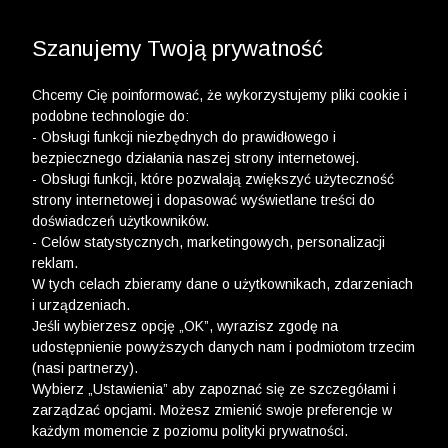
3 POLO Z BAWEŁNY ORGANICZNEJ ZA 149,99 ZŁ >>
WYPRZEDAŻ DO -50% | DODATKOWE -30% NA
DRUGI I TRZECI PRODUKT >>
Szanujemy Twoją prywatność
Chcemy Cię poinformować, że wykorzystujemy pliki cookie i
podobne technologie do:
- Obsługi funkcji niezbędnych do prawidłowego i
bezpiecznego działania naszej strony internetowej.
- Obsługi funkcji, które pozwalają zwiększyć użyteczność
strony internetowej i dopasować wyświetlane treści do
doświadczeń użytkowników.
- Celów statystycznych, marketingowych, personalizacji
reklam.
W tych celach zbieramy dane o użytkownikach, zdarzeniach
i urządzeniach.
Jeśli wybierzesz opcję „OK”, wyrazisz zgodę na
udostępnienie powyższych danych nam i podmiotom trzecim
(nasi partnerzy).
Wybierz „Ustawienia” aby zapoznać się ze szczegółami i
zarządzać opcjami. Możesz zmienić swoje preferencje w
każdym momencie z poziomu polityki prywatności.