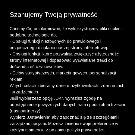
3 POLO Z BAWEŁNY ORGANICZNEJ ZA 149,99 ZŁ >>
WYPRZEDAŻ DO -50% | DODATKOWE -30% NA
DRUGI I TRZECI PRODUKT >>
Szanujemy Twoją prywatność
Chcemy Cię poinformować, że wykorzystujemy pliki cookie i
podobne technologie do:
- Obsługi funkcji niezbędnych do prawidłowego i
bezpiecznego działania naszej strony internetowej.
- Obsługi funkcji, które pozwalają zwiększyć użyteczność
strony internetowej i dopasować wyświetlane treści do
doświadczeń użytkowników.
- Celów statystycznych, marketingowych, personalizacji
reklam.
W tych celach zbieramy dane o użytkownikach, zdarzeniach
i urządzeniach.
Jeśli wybierzesz opcję „OK”, wyrazisz zgodę na
udostępnienie powyższych danych nam i podmiotom trzecim
(nasi partnerzy).
Wybierz „Ustawienia” aby zapoznać się ze szczegółami i
zarządzać opcjami. Możesz zmienić swoje preferencje w
każdym momencie z poziomu polityki prywatności.