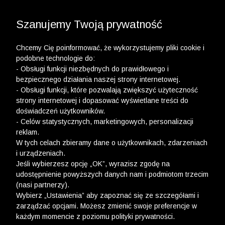
WYPRZEDAŻ DO -50% | DODATKOWE -30% NA
DRUGI I TRZECI PRODUKT >>
Szanujemy Twoją prywatność
Chcemy Cię poinformować, że wykorzystujemy pliki cookie i
podobne technologie do:
- Obsługi funkcji niezbędnych do prawidłowego i
bezpiecznego działania naszej strony internetowej.
wólczanka
-
gwarantowane -70%
- Obsługi funkcji, które pozwalają zwiększyć użyteczność
strony internetowej i dopasować wyświetlane treści do
GWARANTOWANE -70% - STRONA 12
doświadczeń użytkowników.
- Celów statystycznych, marketingowych, personalizacji
FILTRY
reklam.
W tych celach zbieramy dane o użytkownikach, zdarzeniach
i urządzeniach.
Jeśli wybierzesz opcję „OK”, wyrazisz zgodę na
udostępnienie powyższych danych nam i podmiotom trzecim
(nasi partnerzy).
Wybierz „Ustawienia” aby zapoznać się ze szczegółami i
zarządzać opcjami. Możesz zmienić swoje preferencje w
każdym momencie z poziomu polityki prywatności.