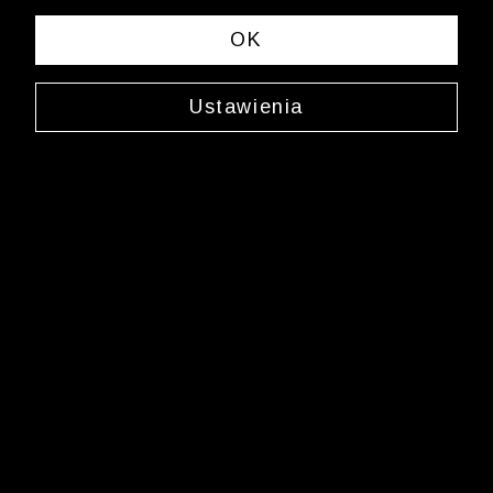
spełniających Twoje kryteria wyszukiwania.
OK
Zmień wybrane kryteria lub
wyczyść filtry
Ustawienia
Newsletter
Zarejestruj się i bądź na bieżąco z nowościami
i okazjami na Wólczanka.pl i daj się zainspirować!
Kontakt z Biurem Obsługi Klienta
+48 12 345 19 48
sklep.internetowy@wolczanka.pl