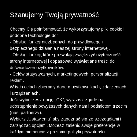
3 POLO Z BAWEŁNY ORGANICZNEJ ZA 149,99 ZŁ >>
WYPRZEDAŻ DO -50% | DODATKOWE -30% NA
DRUGI I TRZECI PRODUKT >>
Szanujemy Twoją prywatność
Chcemy Cię poinformować, że wykorzystujemy pliki cookie i
podobne technologie do:
- Obsługi funkcji niezbędnych do prawidłowego i
bezpiecznego działania naszej strony internetowej.
wólczanka
-
koszule lambert
- Obsługi funkcji, które pozwalają zwiększyć użyteczność
strony internetowej i dopasować wyświetlane treści do
KOSZULE LAMBERT
doświadczeń użytkowników.
- Celów statystycznych, marketingowych, personalizacji
FILTRY
reklam.
W tych celach zbieramy dane o użytkownikach, zdarzeniach
i urządzeniach.
Jeśli wybierzesz opcję „OK”, wyrazisz zgodę na
udostępnienie powyższych danych nam i podmiotom trzecim
(nasi partnerzy).
Wybierz „Ustawienia” aby zapoznać się ze szczegółami i
zarządzać opcjami. Możesz zmienić swoje preferencje w
każdym momencie z poziomu polityki prywatności.
Ups, niestety nie znaleźliśmy żadnych produktów