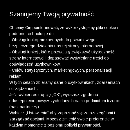
3 POLO Z BAWEŁNY ORGANICZNEJ ZA 149,99 ZŁ >>
WYPRZEDAŻ DO -50% | DODATKOWE -30% NA
DRUGI I TRZECI PRODUKT >>
Szanujemy Twoją prywatność
Chcemy Cię poinformować, że wykorzystujemy pliki cookie i
podobne technologie do:
- Obsługi funkcji niezbędnych do prawidłowego i
bezpiecznego działania naszej strony internetowej.
- Obsługi funkcji, które pozwalają zwiększyć użyteczność
strony internetowej i dopasować wyświetlane treści do
doświadczeń użytkowników.
- Celów statystycznych, marketingowych, personalizacji
reklam.
W tych celach zbieramy dane o użytkownikach, zdarzeniach
i urządzeniach.
Jeśli wybierzesz opcję „OK”, wyrazisz zgodę na
udostępnienie powyższych danych nam i podmiotom trzecim
(nasi partnerzy).
Wybierz „Ustawienia” aby zapoznać się ze szczegółami i
zarządzać opcjami. Możesz zmienić swoje preferencje w
każdym momencie z poziomu polityki prywatności.