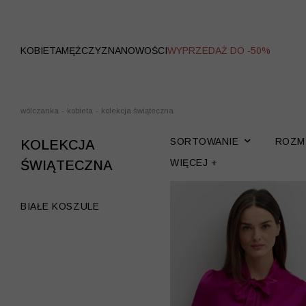
WYPRZEDAŻ
KOBIETA
MĘŻCZYZNA
NOWOŚCI
WYPRZEDAŻ DO -50%
wólczanka
-
kobieta
-
kolekcja świąteczna
SORTOWANIE
ROZM
KOLEKCJA
WIĘCEJ +
ŚWIĄTECZNA
BIAŁE KOSZULE