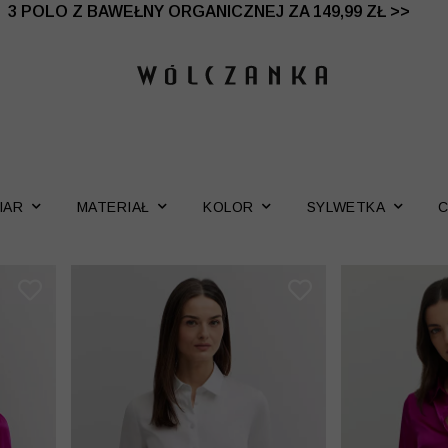
 DO -50% | DODATKOWE -30% NA DRUGI I TRZECI PRO
3 POLO Z BAWEŁNY ORGANICZNEJ ZA 149,99 ZŁ >>
IAR
MATERIAŁ
KOLOR
SYLWETKA