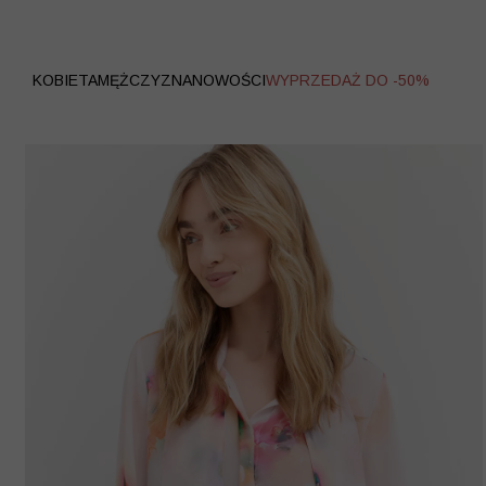
WYPRZEDAŻ
KOBIETA
MĘŻCZYZNA
NOWOŚCI
WYPRZEDAŻ DO -50%