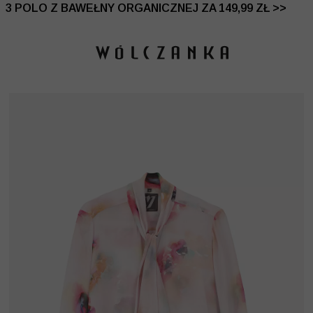
 DO -50% | DODATKOWE -30% NA DRUGI I TRZECI PRO
3 POLO Z BAWEŁNY ORGANICZNEJ ZA 149,99 ZŁ >>