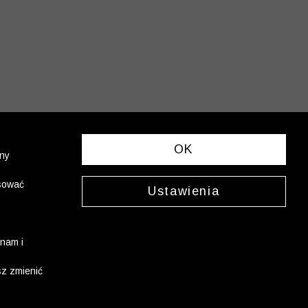
OK
ony
asować
Ustawienia
nam i
sz zmienić