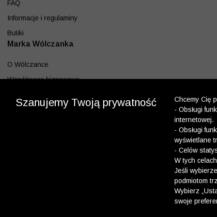
FAQ
Informacje i regulaminy
Butiki
Marka Wólczanka
O Wólczance
Współpraca biznesowa
Blog
Chcemy Cię po
Szanujemy Twoją prywatność
- Obsługi fun
Program lojalnościowy
internetowej.
Aplikacja
- Obsługi fun
wyświetlane t
Pobierz z App Store
- Celów staty
Pobierz z Google play
W tych celach
Jeśli wybierz
podmiotom trz
Dołącz do nas
Wybierz „Usta
swoje prefere