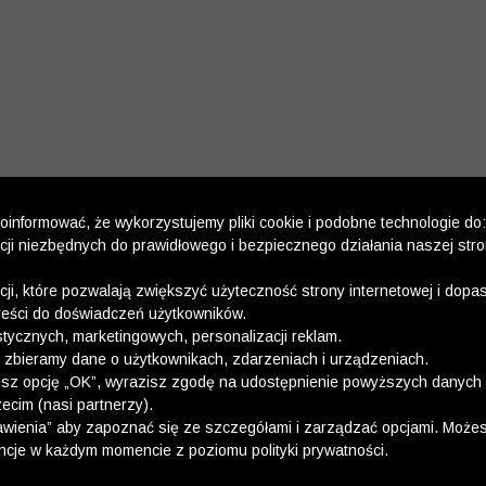
informować, że wykorzystujemy pliki cookie i podobne technologie do:
kcji niezbędnych do prawidłowego i bezpiecznego działania naszej str
kcji, które pozwalają zwiększyć użyteczność strony internetowej i dop
reści do doświadczeń użytkowników.
stycznych, marketingowych, personalizacji reklam.
 zbieramy dane o użytkownikach, zdarzeniach i urządzeniach.
esz opcję „OK”, wyrazisz zgodę na udostępnienie powyższych danych 
ecim (nasi partnerzy).
wienia” aby zapoznać się ze szczegółami i zarządzać opcjami. Może
ncje w każdym momencie z poziomu polityki prywatności.