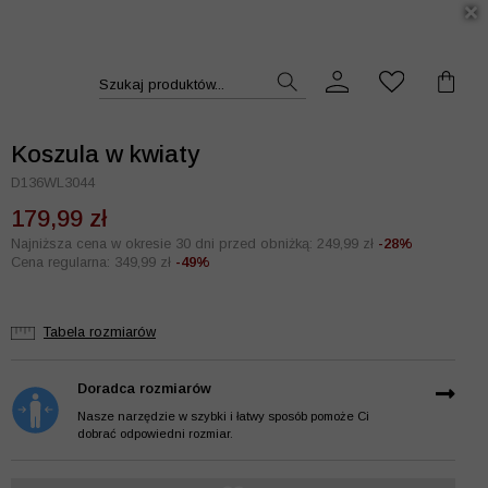
DUKT >>
Szukaj produktów...
Koszula w kwiaty
D136WL3044
179,99 zł
Najniższa cena w okresie 30 dni przed obniżką: 249,99 zł
-28%
Cena regularna: 349,99 zł
-49%
Tabela rozmiarów
Doradca rozmiarów
Nasze narzędzie w szybki i łatwy sposób pomoże Ci
dobrać odpowiedni rozmiar.