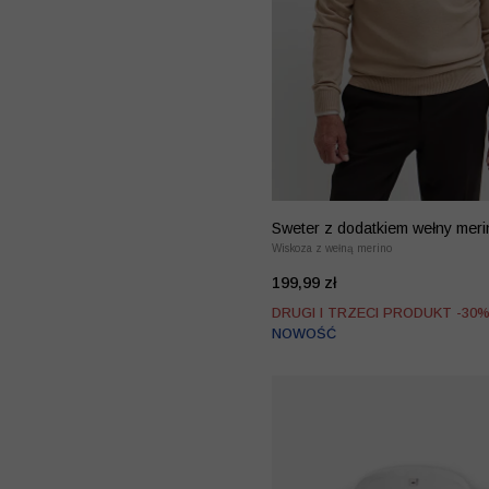
Sweter z dodatkiem wełny meri
kaszmiru
Wiskoza z wełną merino
199,99 zł
DRUGI I TRZECI PRODUKT -30
NOWOŚĆ