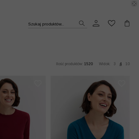
DUKT >>
Szukaj produktów...
Ilość produktów:
1520
Widok:
3
4
10