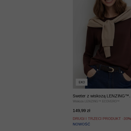
EKO
Sweter z wiskozą LENZING™
EcoVero™
Wiskoza LENZING™ ECOVERO™
149,99 zł
DRUGI I TRZECI PRODUKT -30
NOWOŚĆ