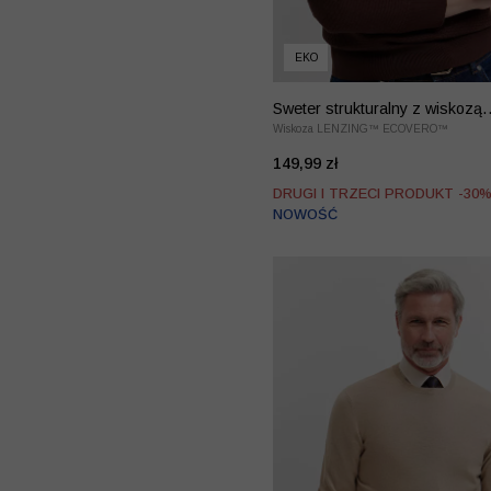
EKO
Sweter strukturalny z wiskozą
LENZING™ EcoVero™
Wiskoza LENZING™ ECOVERO™
149,99 zł
DRUGI I TRZECI PRODUKT -30
NOWOŚĆ