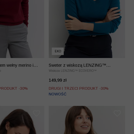
EKO
em wełny merino i
Sweter z wiskozą LENZING™
o
EcoVero™
Wiskoza LENZING™ ECOVERO™
149,99 zł
 PRODUKT -30%
DRUGI I TRZECI PRODUKT -30%
NOWOŚĆ