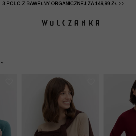
 DO -50% | DODATKOWE -30% NA DRUGI I TRZECI PRO
3 POLO Z BAWEŁNY ORGANICZNEJ ZA 149,99 ZŁ >>