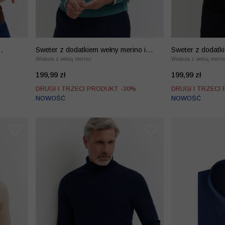
Sweter z dodatkiem wełny merino i
Sweter z dodatki
kaszmiru
Wiskoza z wełną merino
kaszmiru
Wiskoza z wełną merin
199,99 zł
199,99 zł
%
DRUGI I TRZECI PRODUKT -30%
DRUGI I TRZECI
NOWOŚĆ
NOWOŚĆ