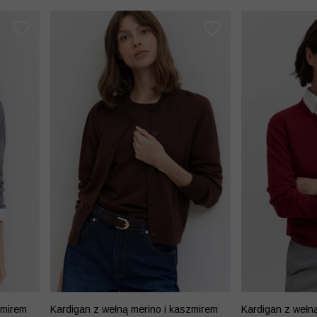
zmirem
Kardigan z wełną merino i kaszmirem
Kardigan z wełn