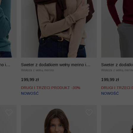
no i
Sweter z dodatkiem wełny merino i
Sweter z dodatki
kaszmiru
Wiskoza z wełną merino
kaszmiru
Wiskoza z wełną merin
199,99 zł
199,99 zł
%
DRUGI I TRZECI PRODUKT -30%
DRUGI I TRZECI
NOWOŚĆ
NOWOŚĆ