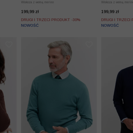
Wiskoza z wełną merino
Wiskoza z wełną merin
199,99 zł
199,99 zł
%
DRUGI I TRZECI PRODUKT -30%
DRUGI I TRZECI
NOWOŚĆ
NOWOŚĆ