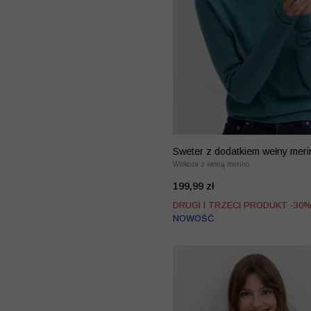
Sweter z dodatkiem wełny meri
kaszmiru
Wiskoza z wełną merino
199,99 zł
DRUGI I TRZECI PRODUKT -30
NOWOŚĆ