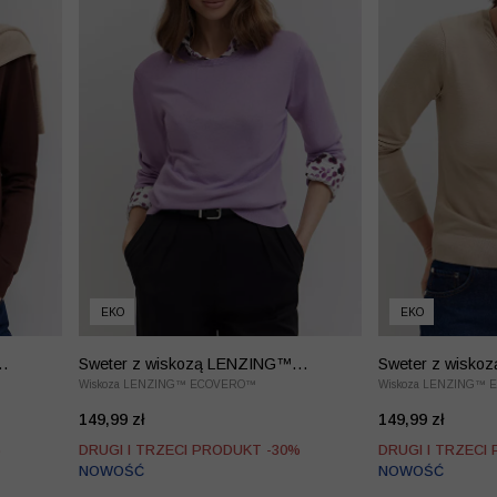
EKO
EKO
Sweter z wiskozą LENZING™
Sweter z wisk
EcoVero™
Wiskoza LENZING™ ECOVERO™
EcoVero™
Wiskoza LENZING™
149,99 zł
149,99 zł
%
DRUGI I TRZECI PRODUKT -30%
DRUGI I TRZECI
NOWOŚĆ
NOWOŚĆ