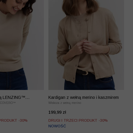
ozą LENZING™
Kardigan z wełną merino i kaszmirem
 ECOVERO™
Wiskoza z wełną merino
199,99 zł
 PRODUKT -30%
DRUGI I TRZECI PRODUKT -30%
NOWOŚĆ