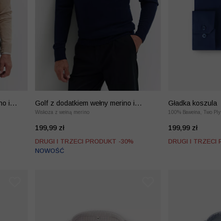
no i
Golf z dodatkiem wełny merino i
Gładka koszula
kaszmiru
Wiskoza z wełną merino
100% Bawełna, Two Ply
199,99 zł
199,99 zł
%
DRUGI I TRZECI PRODUKT -30%
DRUGI I TRZECI
NOWOŚĆ