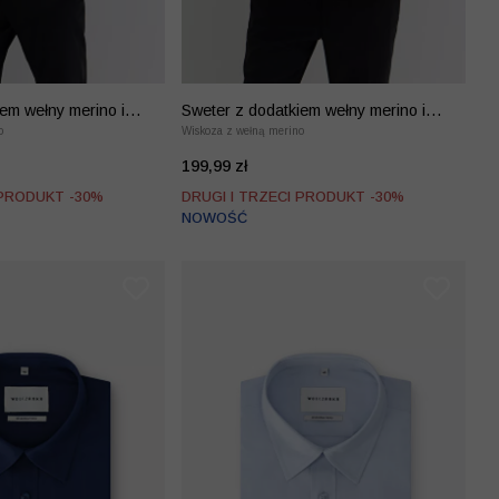
em wełny merino i
Sweter z dodatkiem wełny merino i
o
kaszmiru
Wiskoza z wełną merino
199,99 zł
 PRODUKT -30%
DRUGI I TRZECI PRODUKT -30%
NOWOŚĆ