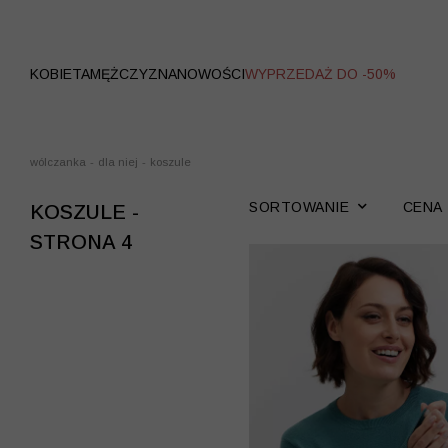
WYPRZEDAŻ
KOBIETA
MĘŻCZYZNA
NOWOŚCI
WYPRZEDAŻ DO -50%
wólczanka
-
dla niej
-
koszule
SORTOWANIE
CENA
KOSZULE -
STRONA 4