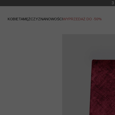
WYPRZEDAŻ
KOBIETA
MĘŻCZYZNA
NOWOŚCI
WYPRZEDAŻ DO -50%