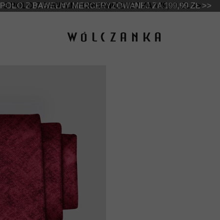
 DO -50% | DODATKOWE -30% NA DRUGI I TRZECI PRO
3 POLO Z BAWEŁNY ORGANICZNEJ ZA 149,99 ZŁ >>