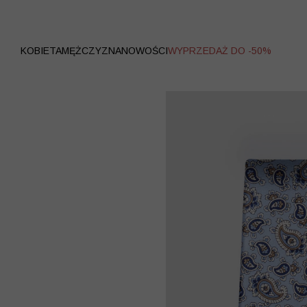
WYPRZEDAŻ
KOBIETA
MĘŻCZYZNA
NOWOŚCI
WYPRZEDAŻ DO -50%