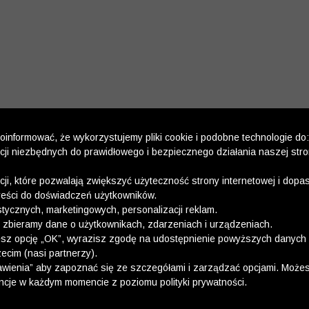
informować, że wykorzystujemy pliki cookie i podobne technologie do:
kcji niezbędnych do prawidłowego i bezpiecznego działania naszej str
kcji, które pozwalają zwiększyć użyteczność strony internetowej i dop
reści do doświadczeń użytkowników.
stycznych, marketingowych, personalizacji reklam.
 zbieramy dane o użytkownikach, zdarzeniach i urządzeniach.
esz opcję „OK”, wyrazisz zgodę na udostępnienie powyższych danych 
ecim (nasi partnerzy).
wienia” aby zapoznać się ze szczegółami i zarządzać opcjami. Może
ncje w każdym momencie z poziomu polityki prywatności.