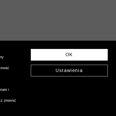
OK
ony
asować
Ustawienia
nam i
sz zmienić