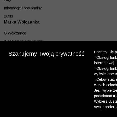
FAQ
Informacje i regulaminy
Butiki
Marka Wólczanka
O Wólczance
Współpraca biznesowa
Blog
Chcemy Cię po
Szanujemy Twoją prywatność
- Obsługi fun
Program lojalnościowy
internetowej.
Aplikacja
- Obsługi fun
wyświetlane t
Pobierz z App Store
- Celów staty
Pobierz z Google play
W tych celach
Jeśli wybierz
podmiotom trz
Dołącz do nas
Wybierz „Usta
swoje prefere