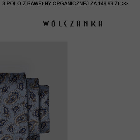
 DO -50% | DODATKOWE -30% NA DRUGI I TRZECI PRO
3 POLO Z BAWEŁNY ORGANICZNEJ ZA 149,99 ZŁ >>