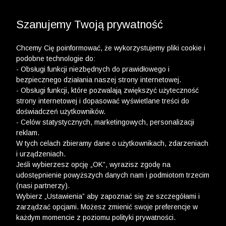
3 POLO Z BAWEŁNY ORGANICZNEJ ZA 149,99 ZŁ >>
WYPRZEDAŻ DO -50% | DODATKOWE -30% NA
DRUGI I TRZECI PRODUKT >>
Szanujemy Twoją prywatność
Chcemy Cię poinformować, że wykorzystujemy pliki cookie i
podobne technologie do:
- Obsługi funkcji niezbędnych do prawidłowego i
bezpiecznego działania naszej strony internetowej.
- Obsługi funkcji, które pozwalają zwiększyć użyteczność
strony internetowej i dopasować wyświetlane treści do
doświadczeń użytkowników.
- Celów statystycznych, marketingowych, personalizacji
reklam.
W tych celach zbieramy dane o użytkownikach, zdarzeniach
i urządzeniach.
Jeśli wybierzesz opcję „OK”, wyrazisz zgodę na
udostępnienie powyższych danych nam i podmiotom trzecim
(nasi partnerzy).
Wybierz „Ustawienia” aby zapoznać się ze szczegółami i
zarządzać opcjami. Możesz zmienić swoje preferencje w
każdym momencie z poziomu polityki prywatności.