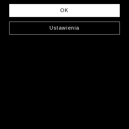
OK
Ustawienia
Jedwabny krawat
0200WX3039
39,99 zł