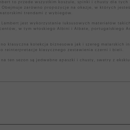
ert to przede wszystkim koszule, spinki i chusty dla tych 
 Obejmuje zarówno propozycje na okazje, w których jest
watorskimi trendami z wybiegów.
 Lambert jest wykorzystanie luksusowych materiałów takic
entów, w tym włoskiego Albini i Albate, portugalskiego Ad
no klasyczna kolekcja biznesowa jak i szereg malarskich 
o reinterpretacje klasycznego zestawienia czerni i bieli.
na ten sezon są jedwabne apaszki i chusty, swetry z ekskl