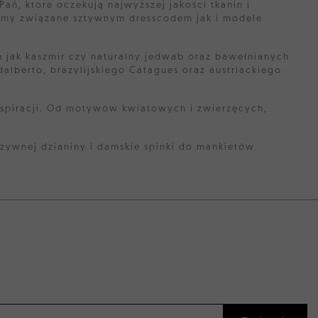
Pań, które oczekują najwyższej jakości tkanin i
eśmy związane sztywnym dresscodem jak i modele
h jak kaszmir czy naturalny jedwab oraz bawełnianych
alberto, brazylijskiego Catagues oraz austriackiego
inspiracji. Od motywów kwiatowych i zwierzęcych,
uzywnej dzianiny i damskie spinki do mankietów