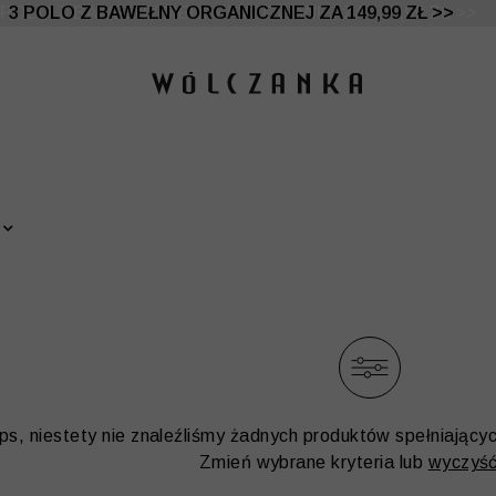
 DO -50% | DODATKOWE -30% NA DRUGI I TRZECI PRO
3 POLO Z BAWEŁNY ORGANICZNEJ ZA 149,99 ZŁ >>
ps, niestety nie znaleźliśmy żadnych produktów spełniający
Zmień wybrane kryteria lub
wyczyść 