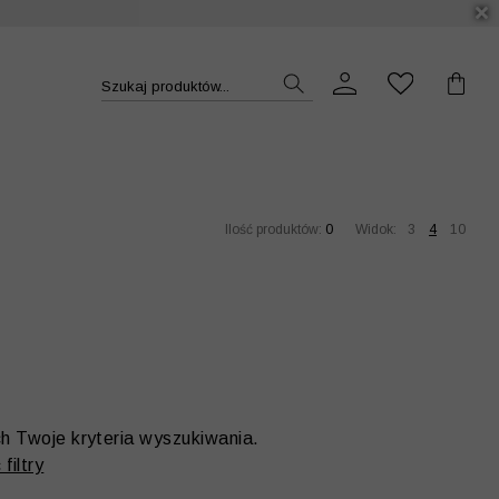
DUKT >>
Szukaj produktów...
Ilość produktów:
0
Widok:
3
4
10
ch Twoje kryteria wyszukiwania.
filtry