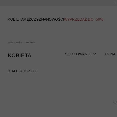
WYPRZEDAŻ
KOBIETA
MĘŻCZYZNA
NOWOŚCI
WYPRZEDAŻ DO -50%
wólczanka
-
kobieta
SORTOWANIE
CENA
KOBIETA
BIAŁE KOSZULE
U