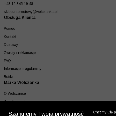
+48 12 345 19 48
sklep.internetowy@wolczanka.pl
Obsługa Klienta
Pomoc
Kontakt
Dostawy
Zwroty i reklamacje
FAQ
Informacje i regulaminy
Butiki
Marka Wólczanka
O Wólczance
Współpraca biznesowa
Blog
Chcemy Cię po
Szanujemy Twoją prywatność