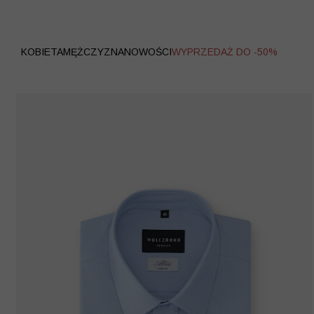
WYPRZEDAŻ
KOBIETA
MĘŻCZYZNA
NOWOŚCI
WYPRZEDAŻ DO -50%