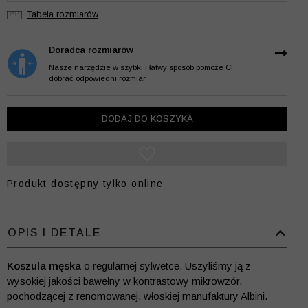
Tabela rozmiarów
Doradca rozmiarów
Nasze narzędzie w szybki i łatwy sposób pomoże Ci
dobrać odpowiedni rozmiar.
DODAJ DO KOSZYKA
Produkt dostępny tylko online
OPIS I DETALE
Koszula męska
o regularnej sylwetce. Uszyliśmy ją z
wysokiej jakości bawełny w kontrastowy mikrowzór,
pochodzącej z renomowanej, włoskiej manufaktury Albini.