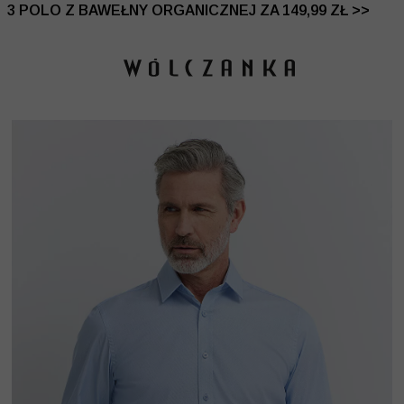
 DO -50% | DODATKOWE -30% NA DRUGI I TRZECI PRO
3 POLO Z BAWEŁNY ORGANICZNEJ ZA 149,99 ZŁ >>