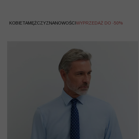
WYPRZEDAŻ
KOBIETA
MĘŻCZYZNA
NOWOŚCI
WYPRZEDAŻ DO -50%