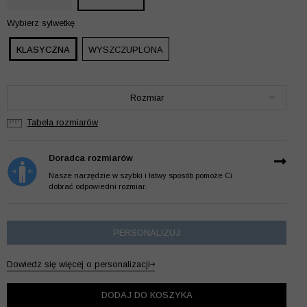
Wybierz sylwetkę
KLASYCZNA
WYSZCZUPLONA
Rozmiar
Tabela rozmiarów
Doradca rozmiarów
Nasze narzędzie w szybki i łatwy sposób pomoże Ci
dobrać odpowiedni rozmiar.
PERSONALIZUJ
Dowiedz się więcej o personalizacji
DODAJ DO KOSZYKA