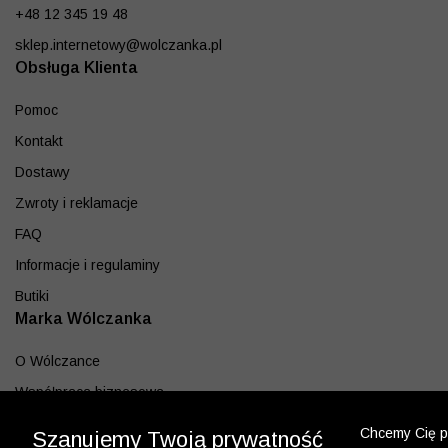
+48 12 345 19 48
sklep.internetowy@wolczanka.pl
Obsługa Klienta
Pomoc
Kontakt
Dostawy
Zwroty i reklamacje
FAQ
Informacje i regulaminy
Butiki
Marka Wólczanka
O Wólczance
Współpraca biznesowa
Blog
Chcemy Cię po
Szanujemy Twoją prywatność