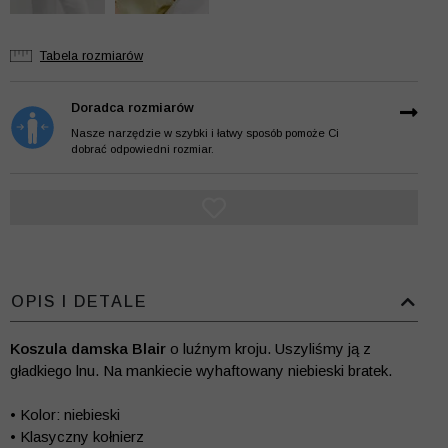
Tabela rozmiarów
Doradca rozmiarów
Nasze narzędzie w szybki i łatwy sposób pomoże Ci
dobrać odpowiedni rozmiar.
OPIS I DETALE
Koszula damska Blair
o luźnym kroju. Uszyliśmy ją z
gładkiego lnu. Na mankiecie wyhaftowany niebieski bratek.
• Kolor: niebieski
• Klasyczny kołnierz