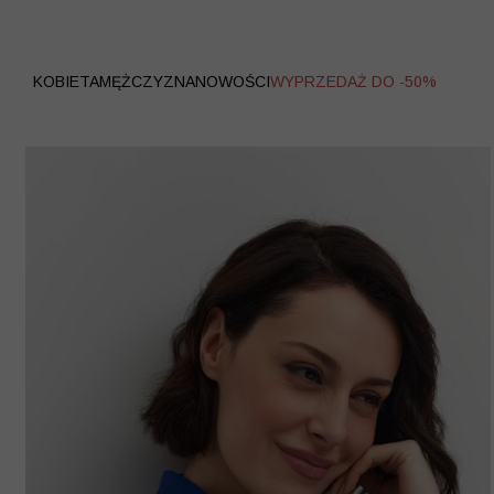
WYPRZEDAŻ
KOBIETA
MĘŻCZYZNA
NOWOŚCI
WYPRZEDAŻ DO -50%