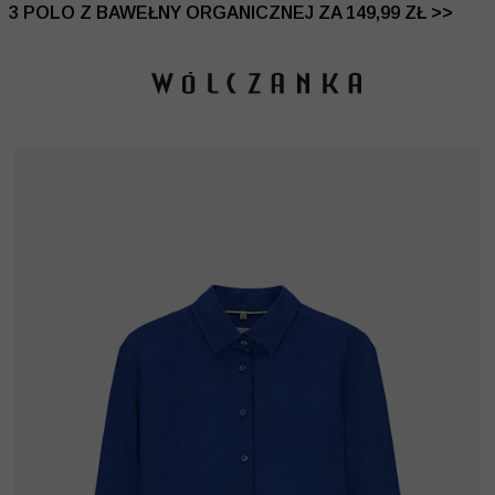
 DO -50% | DODATKOWE -30% NA DRUGI I TRZECI PRO
3 POLO Z BAWEŁNY ORGANICZNEJ ZA 149,99 ZŁ >>