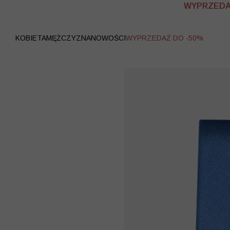
WYPRZEDAŻ
KOBIETA
MĘŻCZYZNA
NOWOŚCI
WYPRZEDAŻ DO -50%