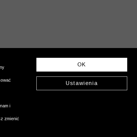
OK
ony
asować
Ustawienia
nam i
sz zmienić