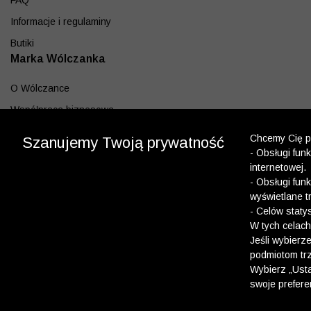
FAQ
Informacje i regulaminy
Butiki
Marka Wólczanka
O Wólczance
Współpraca biznesowa
Blog
Chcemy Cię po
Szanujemy Twoją prywatność
- Obsługi fun
Program lojalnościowy
internetowej.
Aplikacja
- Obsługi fun
wyświetlane t
Pobierz z App Store
- Celów staty
Pobierz z Google play
W tych celach
Jeśli wybierz
podmiotom trz
Dołącz do nas
Wybierz „Usta
swoje prefere