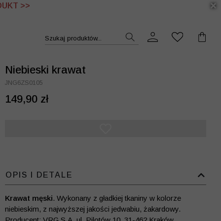
DUKT >>
Szukaj produktów...
Niebieski krawat
JNG6ZS0105
149,90 zł
OPIS I DETALE
Krawat męski
. Wykonany z gładkiej tkaniny w kolorze
niebieskim, z najwyższej jakości jedwabiu, żakardowy.
Producent: VRG S.A. ul. Pilotów 10, 31-462 Kraków