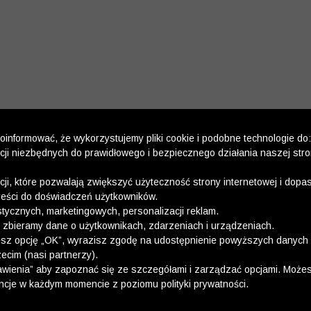
informować, że wykorzystujemy pliki cookie i podobne technologie do:
kcji niezbędnych do prawidłowego i bezpiecznego działania naszej str
kcji, które pozwalają zwiększyć użyteczność strony internetowej i dop
reści do doświadczeń użytkowników.
stycznych, marketingowych, personalizacji reklam.
 zbieramy dane o użytkownikach, zdarzeniach i urządzeniach.
esz opcję „OK”, wyrazisz zgodę na udostępnienie powyższych danych 
ecim (nasi partnerzy).
wienia” aby zapoznać się ze szczegółami i zarządzać opcjami. Może
ncje w każdym momencie z poziomu polityki prywatności.