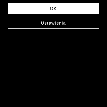
OK
Ustawienia
Jedwabny krawat
0000XW6296
69,99 zł