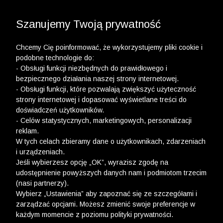
3 POLO Z BAWEŁNY ORGANICZNEJ ZA 149,99 ZŁ >>
WYPRZEDAŻ DO -50% | DODATKOWE -30% NA
DRUGI I TRZECI PRODUKT >>
Szanujemy Twoją prywatność
Chcemy Cię poinformować, że wykorzystujemy pliki cookie i
podobne technologie do:
- Obsługi funkcji niezbędnych do prawidłowego i
bezpiecznego działania naszej strony internetowej.
- Obsługi funkcji, które pozwalają zwiększyć użyteczność
strony internetowej i dopasować wyświetlane treści do
doświadczeń użytkowników.
- Celów statystycznych, marketingowych, personalizacji
reklam.
W tych celach zbieramy dane o użytkownikach, zdarzeniach
i urządzeniach.
Jeśli wybierzesz opcję „OK”, wyrazisz zgodę na
udostępnienie powyższych danych nam i podmiotom trzecim
(nasi partnerzy).
Wybierz „Ustawienia” aby zapoznać się ze szczegółami i
zarządzać opcjami. Możesz zmienić swoje preferencje w
każdym momencie z poziomu polityki prywatności.