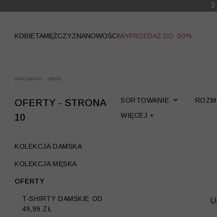
WYPRZEDAŻ
KOBIETA
MĘŻCZYZNA
NOWOŚCI
WYPRZEDAŻ DO -50%
wólczanka
-
oferty
SORTOWANIE
ROZM
OFERTY - STRONA
WIĘCEJ +
10
KOLEKCJA DAMSKA
KOLEKCJA MĘSKA
OFERTY
T-SHIRTY DAMSKIE OD
U
49,99 ZŁ