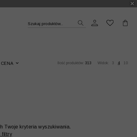
DUKT >>
Szukaj produktów...
CENA
Ilość produktów:
313
Widok:
3
4
10
ch Twoje kryteria wyszukiwania.
filtry