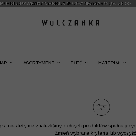
 DO -50% | DODATKOWE -30% NA DRUGI I TRZECI PRO
3 POLO Z BAWEŁNY ORGANICZNEJ ZA 149,99 ZŁ >>
IAR
ASORTYMENT
PŁEĆ
MATERIAŁ
ps, niestety nie znaleźliśmy żadnych produktów spełniający
Zmień wybrane kryteria lub
wyczyść 