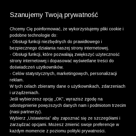
3 POLO Z BAWEŁNY ORGANICZNEJ ZA 149,99 ZŁ >>
WYPRZEDAŻ DO -50% | DODATKOWE -30% NA
DRUGI I TRZECI PRODUKT >>
Szanujemy Twoją prywatność
Chcemy Cię poinformować, że wykorzystujemy pliki cookie i
podobne technologie do:
- Obsługi funkcji niezbędnych do prawidłowego i
bezpiecznego działania naszej strony internetowej.
wólczanka
-
mężczyzna
-
koszule lambert
- Obsługi funkcji, które pozwalają zwiększyć użyteczność
strony internetowej i dopasować wyświetlane treści do
KOSZULE LAMBERT
doświadczeń użytkowników.
- Celów statystycznych, marketingowych, personalizacji
FILTRY
reklam.
W tych celach zbieramy dane o użytkownikach, zdarzeniach
i urządzeniach.
Jeśli wybierzesz opcję „OK”, wyrazisz zgodę na
udostępnienie powyższych danych nam i podmiotom trzecim
(nasi partnerzy).
Wybierz „Ustawienia” aby zapoznać się ze szczegółami i
zarządzać opcjami. Możesz zmienić swoje preferencje w
każdym momencie z poziomu polityki prywatności.
Ups, niestety nie znaleźliśmy żadnych produktów