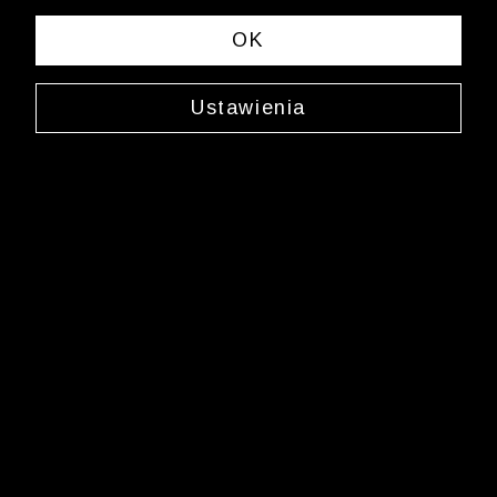
spełniających Twoje kryteria wyszukiwania.
OK
Zmień wybrane kryteria lub
wyczyść filtry
Ustawienia
Newsletter
Zarejestruj się i bądź na bieżąco z nowościami
i okazjami na Wólczanka.pl i daj się zainspirować!
Kontakt z Biurem Obsługi Klienta
+48 12 345 19 48
sklep.internetowy@wolczanka.pl