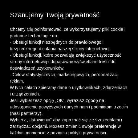
3 POLO Z BAWEŁNY ORGANICZNEJ ZA 149,99 ZŁ >>
WYPRZEDAŻ DO -50% | DODATKOWE -30% NA
DRUGI I TRZECI PRODUKT >>
Szanujemy Twoją prywatność
Chcemy Cię poinformować, że wykorzystujemy pliki cookie i
podobne technologie do:
- Obsługi funkcji niezbędnych do prawidłowego i
bezpiecznego działania naszej strony internetowej.
wólczanka
-
kobieta
-
t-shirty
- Obsługi funkcji, które pozwalają zwiększyć użyteczność
strony internetowej i dopasować wyświetlane treści do
T-SHIRTY
doświadczeń użytkowników.
- Celów statystycznych, marketingowych, personalizacji
FILTRY
reklam.
W tych celach zbieramy dane o użytkownikach, zdarzeniach
i urządzeniach.
Jeśli wybierzesz opcję „OK”, wyrazisz zgodę na
udostępnienie powyższych danych nam i podmiotom trzecim
(nasi partnerzy).
Wybierz „Ustawienia” aby zapoznać się ze szczegółami i
zarządzać opcjami. Możesz zmienić swoje preferencje w
każdym momencie z poziomu polityki prywatności.
Ups, niestety nie znaleźliśmy żadnych produktów