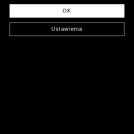
spełniających Twoje kryteria wyszukiwania.
OK
Zmień wybrane kryteria lub
wyczyść filtry
Ustawienia
Newsletter
Zarejestruj się i bądź na bieżąco z nowościami
i okazjami na Wólczanka.pl i daj się zainspirować!
Kontakt z Biurem Obsługi Klienta
+48 12 345 19 48
sklep.internetowy@wolczanka.pl