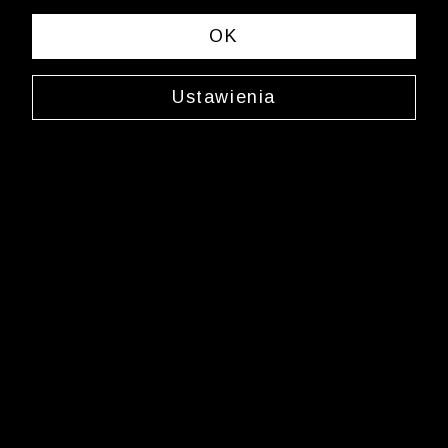
OK
Ustawienia
Skarpety w paski
0000XW2653
12,49 zł