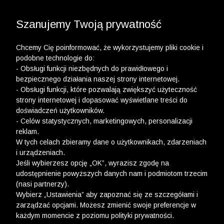
3 POLO Z BAWEŁNY ORGANICZNEJ ZA 149,99 ZŁ >>
WYPRZEDAŻ DO -50% | DODATKOWE -30% NA
DRUGI I TRZECI PRODUKT >>
Szanujemy Twoją prywatność
Chcemy Cię poinformować, że wykorzystujemy pliki cookie i
podobne technologie do:
- Obsługi funkcji niezbędnych do prawidłowego i
bezpiecznego działania naszej strony internetowej.
- Obsługi funkcji, które pozwalają zwiększyć użyteczność
strony internetowej i dopasować wyświetlane treści do
doświadczeń użytkowników.
- Celów statystycznych, marketingowych, personalizacji
reklam.
W tych celach zbieramy dane o użytkownikach, zdarzeniach
i urządzeniach.
Jeśli wybierzesz opcję „OK”, wyrazisz zgodę na
udostępnienie powyższych danych nam i podmiotom trzecim
(nasi partnerzy).
Wybierz „Ustawienia” aby zapoznać się ze szczegółami i
zarządzać opcjami. Możesz zmienić swoje preferencje w
każdym momencie z poziomu polityki prywatności.