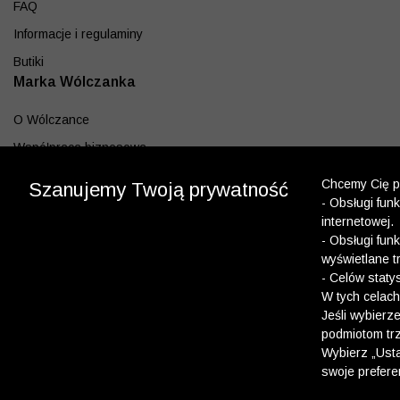
FAQ
Informacje i regulaminy
Butiki
Marka Wólczanka
O Wólczance
Współpraca biznesowa
Blog
Chcemy Cię po
Szanujemy Twoją prywatność
- Obsługi fun
Program lojalnościowy
internetowej.
Aplikacja
- Obsługi fun
wyświetlane t
Pobierz z App Store
- Celów staty
Pobierz z Google play
W tych celach
Jeśli wybierz
podmiotom trz
Dołącz do nas
Wybierz „Usta
swoje prefere