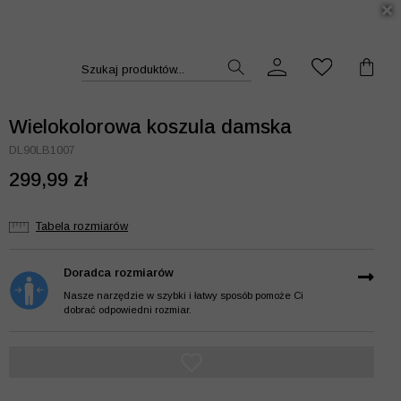
DUKT >>
Szukaj produktów...
Wielokolorowa koszula damska
DL90LB1007
299,99 zł
Tabela rozmiarów
Doradca rozmiarów
Nasze narzędzie w szybki i łatwy sposób pomoże Ci
dobrać odpowiedni rozmiar.