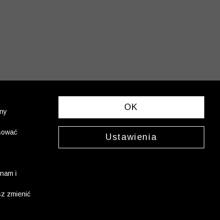
OK
ony
asować
Ustawienia
nam i
sz zmienić