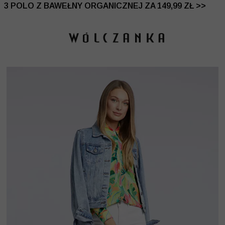
 DO -50% | DODATKOWE -30% NA DRUGI I TRZECI PRO
3 POLO Z BAWEŁNY ORGANICZNEJ ZA 149,99 ZŁ >>