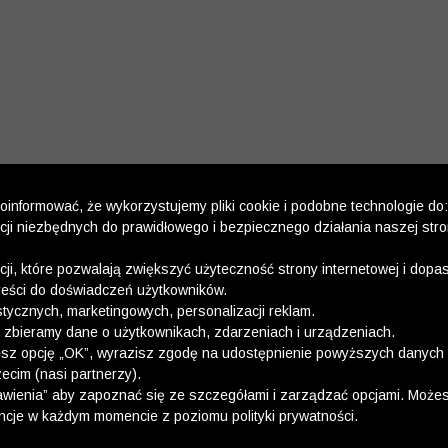
informować, że wykorzystujemy pliki cookie i podobne technologie do:
kcji niezbędnych do prawidłowego i bezpiecznego działania naszej str
kcji, które pozwalają zwiększyć użyteczność strony internetowej i dop
reści do doświadczeń użytkowników.
stycznych, marketingowych, personalizacji reklam.
 zbieramy dane o użytkownikach, zdarzeniach i urządzeniach.
esz opcję „OK”, wyrazisz zgodę na udostępnienie powyższych danych 
ecim (nasi partnerzy).
wienia” aby zapoznać się ze szczegółami i zarządzać opcjami. Może
ncje w każdym momencie z poziomu polityki prywatności.