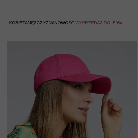
WYPRZEDAŻ
KOBIETA
MĘŻCZYZNA
NOWOŚCI
WYPRZEDAŻ DO -50%