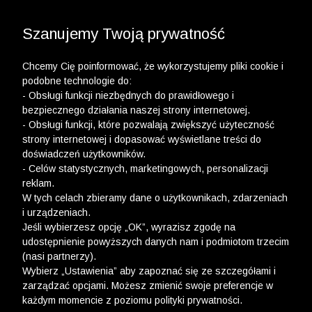
3 POLO Z BAWEŁNY ORGANICZNEJ ZA 149,99 ZŁ >>
WYPRZEDAŻ DO -50% | DODATKOWE -30% NA
DRUGI I TRZECI PRODUKT >>
Szanujemy Twoją prywatność
Chcemy Cię poinformować, że wykorzystujemy pliki cookie i
podobne technologie do:
- Obsługi funkcji niezbędnych do prawidłowego i
bezpiecznego działania naszej strony internetowej.
- Obsługi funkcji, które pozwalają zwiększyć użyteczność
Regulamin programu lojalnościowego
strony internetowej i dopasować wyświetlane treści do
doświadczeń użytkowników.
- Celów statystycznych, marketingowych, personalizacji
reklam.
W tych celach zbieramy dane o użytkownikach, zdarzeniach
i urządzeniach.
Obowiązujący od dnia 18.11.2025
Jeśli wybierzesz opcję „OK”, wyrazisz zgodę na
udostępnienie powyższych danych nam i podmiotom trzecim
(nasi partnerzy).
Obowiązujący od dnia 01.08.2022
Wybierz „Ustawienia” aby zapoznać się ze szczegółami i
zarządzać opcjami. Możesz zmienić swoje preferencje w
każdym momencie z poziomu polityki prywatności.