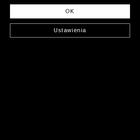
Powrót do strony
Pomoc
OK
Wólczanka
/
Regulamin Programu Lojalnościowego
Ustawienia
Newsletter
Zarejestruj się i bądź na bieżąco z nowościami
i okazjami na Wólczanka.pl i daj się zainspirować!
Kontakt z Biurem Obsługi Klienta
+48 12 345 19 48
sklep.internetowy@wolczanka.pl