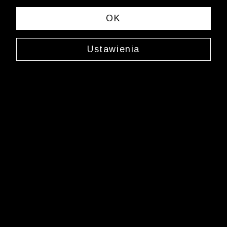
OK
Ustawienia
Spinki do mankietów
0000WX3067
49,99 zł