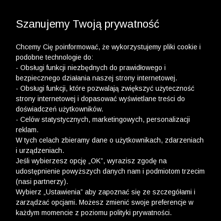
3 POLO Z BAWEŁNY ORGANICZNEJ ZA 149,99 ZŁ >>
WYPRZEDAŻ DO -50% | DODATKOWE -30% NA
DRUGI I TRZECI PRODUKT >>
Szanujemy Twoją prywatność
Chcemy Cię poinformować, że wykorzystujemy pliki cookie i
podobne technologie do:
- Obsługi funkcji niezbędnych do prawidłowego i
bezpiecznego działania naszej strony internetowej.
- Obsługi funkcji, które pozwalają zwiększyć użyteczność
strony internetowej i dopasować wyświetlane treści do
doświadczeń użytkowników.
- Celów statystycznych, marketingowych, personalizacji
reklam.
W tych celach zbieramy dane o użytkownikach, zdarzeniach
i urządzeniach.
Jeśli wybierzesz opcję „OK”, wyrazisz zgodę na
udostępnienie powyższych danych nam i podmiotom trzecim
(nasi partnerzy).
Wybierz „Ustawienia” aby zapoznać się ze szczegółami i
zarządzać opcjami. Możesz zmienić swoje preferencje w
każdym momencie z poziomu polityki prywatności.