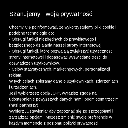
3 POLO Z BAWEŁNY ORGANICZNEJ ZA 149,99 ZŁ >>
WYPRZEDAŻ DO -50% | DODATKOWE -30% NA
DRUGI I TRZECI PRODUKT >>
Szanujemy Twoją prywatność
Chcemy Cię poinformować, że wykorzystujemy pliki cookie i
podobne technologie do:
- Obsługi funkcji niezbędnych do prawidłowego i
bezpiecznego działania naszej strony internetowej.
wólczanka
-
kobieta
-
spódnice
- Obsługi funkcji, które pozwalają zwiększyć użyteczność
strony internetowej i dopasować wyświetlane treści do
SPÓDNICE
doświadczeń użytkowników.
- Celów statystycznych, marketingowych, personalizacji
FILTRY
reklam.
W tych celach zbieramy dane o użytkownikach, zdarzeniach
i urządzeniach.
Jeśli wybierzesz opcję „OK”, wyrazisz zgodę na
udostępnienie powyższych danych nam i podmiotom trzecim
(nasi partnerzy).
Wybierz „Ustawienia” aby zapoznać się ze szczegółami i
zarządzać opcjami. Możesz zmienić swoje preferencje w
każdym momencie z poziomu polityki prywatności.
Ups, niestety nie znaleźliśmy żadnych produktów