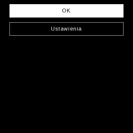
spełniających Twoje kryteria wyszukiwania.
OK
Zmień wybrane kryteria lub
wyczyść filtry
Ustawienia
Newsletter
Zarejestruj się i bądź na bieżąco z nowościami
i okazjami na Wólczanka.pl i daj się zainspirować!
Kontakt z Biurem Obsługi Klienta
+48 12 345 19 48
sklep.internetowy@wolczanka.pl