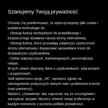
3 POLO Z BAWEŁNY ORGANICZNEJ ZA 149,99 ZŁ >>
3 POLO Z BAWEŁNY MERCERYZOWANEJ ZA 199,99
WYPRZEDAŻ DO -50% | DODATKOWE -30% NA
DRUGI I TRZECI PRODUKT >>
ZŁ >>
Szanujemy Twoją prywatność
Chcemy Cię poinformować, że wykorzystujemy pliki cookie i
podobne technologie do:
- Obsługi funkcji niezbędnych do prawidłowego i
bezpiecznego działania naszej strony internetowej.
wólczanka
-
kolekcja damska
-
swetry
- Obsługi funkcji, które pozwalają zwiększyć użyteczność
strony internetowej i dopasować wyświetlane treści do
SWETRY
doświadczeń użytkowników.
- Celów statystycznych, marketingowych, personalizacji
FILTRY
reklam.
W tych celach zbieramy dane o użytkownikach, zdarzeniach
i urządzeniach.
Jeśli wybierzesz opcję „OK”, wyrazisz zgodę na
udostępnienie powyższych danych nam i podmiotom trzecim
(nasi partnerzy).
Wybierz „Ustawienia” aby zapoznać się ze szczegółami i
zarządzać opcjami. Możesz zmienić swoje preferencje w
każdym momencie z poziomu polityki prywatności.
Ups, niestety nie znaleźliśmy żadnych produktów