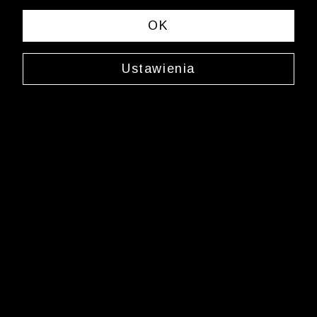
spełniających Twoje kryteria wyszukiwania.
OK
Zmień wybrane kryteria lub
wyczyść filtry
Ustawienia
Newsletter
Zarejestruj się i bądź na bieżąco z nowościami
i okazjami na Wólczanka.pl i daj się zainspirować!
Kontakt z Biurem Obsługi Klienta
+48 12 345 19 48
sklep.internetowy@wolczanka.pl