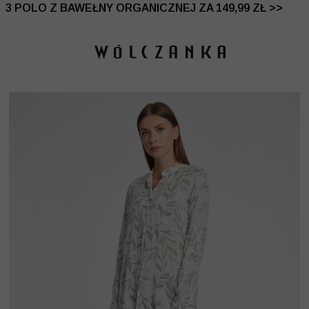
 DO -50% | DODATKOWE -30% NA DRUGI I TRZECI PRO
3 POLO Z BAWEŁNY ORGANICZNEJ ZA 149,99 ZŁ >>