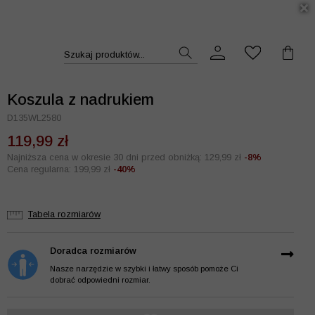
DUKT >>
Szukaj produktów...
Koszula z nadrukiem
D135WL2580
119,99 zł
Najniższa cena w okresie 30 dni przed obniżką: 129,99 zł
-8%
Cena regularna: 199,99 zł
-40%
Tabela rozmiarów
Doradca rozmiarów
Nasze narzędzie w szybki i łatwy sposób pomoże Ci
dobrać odpowiedni rozmiar.