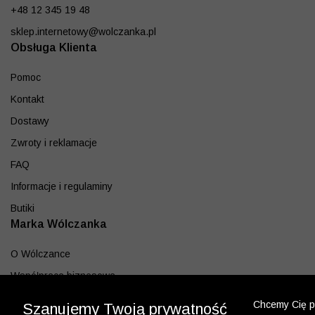
+48 12 345 19 48
sklep.internetowy@wolczanka.pl
Obsługa Klienta
Pomoc
Kontakt
Dostawy
Zwroty i reklamacje
FAQ
Informacje i regulaminy
Butiki
Marka Wólczanka
O Wólczance
Współpraca biznesowa
Blog
Chcemy Cię po
Szanujemy Twoją prywatność