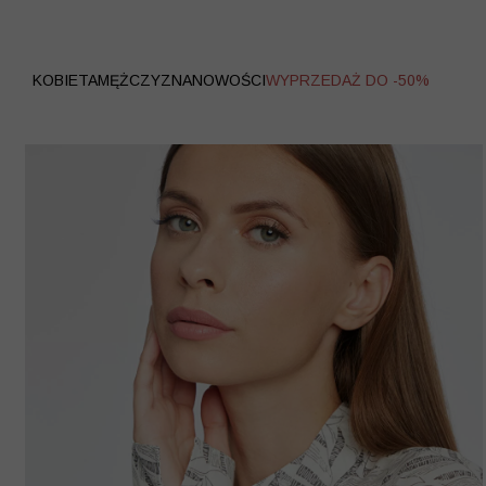
WYPRZEDAŻ
KOBIETA
MĘŻCZYZNA
NOWOŚCI
WYPRZEDAŻ DO -50%