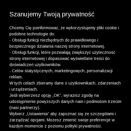
3 POLO Z BAWEŁNY ORGANICZNEJ ZA 149,99 ZŁ >>
WYPRZEDAŻ DO -50% | DODATKOWE -30% NA
DRUGI I TRZECI PRODUKT >>
Szanujemy Twoją prywatność
Chcemy Cię poinformować, że wykorzystujemy pliki cookie i
podobne technologie do:
- Obsługi funkcji niezbędnych do prawidłowego i
bezpiecznego działania naszej strony internetowej.
wólczanka
-
wyprzedaż do -50%
-
kolekcja damska
-
szorty
- Obsługi funkcji, które pozwalają zwiększyć użyteczność
strony internetowej i dopasować wyświetlane treści do
SZORTY DAMSKIE - WYPRZEDAŻ
doświadczeń użytkowników.
- Celów statystycznych, marketingowych, personalizacji
FILTRY
reklam.
W tych celach zbieramy dane o użytkownikach, zdarzeniach
i urządzeniach.
Jeśli wybierzesz opcję „OK”, wyrazisz zgodę na
udostępnienie powyższych danych nam i podmiotom trzecim
(nasi partnerzy).
Wybierz „Ustawienia” aby zapoznać się ze szczegółami i
zarządzać opcjami. Możesz zmienić swoje preferencje w
każdym momencie z poziomu polityki prywatności.
Ups, niestety nie znaleźliśmy żadnych produktów