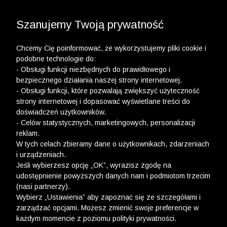
3 POLO Z BAWEŁNY ORGANICZNEJ ZA 149,99 ZŁ >>
WYPRZEDAŻ DO -50% | DODATKOWE -30% NA
DRUGI I TRZECI PRODUKT >>
Szanujemy Twoją prywatność
Chcemy Cię poinformować, że wykorzystujemy pliki cookie i
podobne technologie do:
- Obsługi funkcji niezbędnych do prawidłowego i
bezpiecznego działania naszej strony internetowej.
Trampki
- Obsługi funkcji, które pozwalają zwiększyć użyteczność
ROZMIAR
36
37
38
strony internetowej i dopasować wyświetlane treści do
doświadczeń użytkowników.
Długość
23,5
24
25
wkładki
- Celów statystycznych, marketingowych, personalizacji
reklam.
W tych celach zbieramy dane o użytkownikach, zdarzeniach
Wymiary podane są w cm.
i urządzeniach.
Jeśli wybierzesz opcję „OK”, wyrazisz zgodę na
Wólczanka
/
Tabela_trampki
udostępnienie powyższych danych nam i podmiotom trzecim
(nasi partnerzy).
Wybierz „Ustawienia” aby zapoznać się ze szczegółami i
zarządzać opcjami. Możesz zmienić swoje preferencje w
Newsletter
każdym momencie z poziomu polityki prywatności.