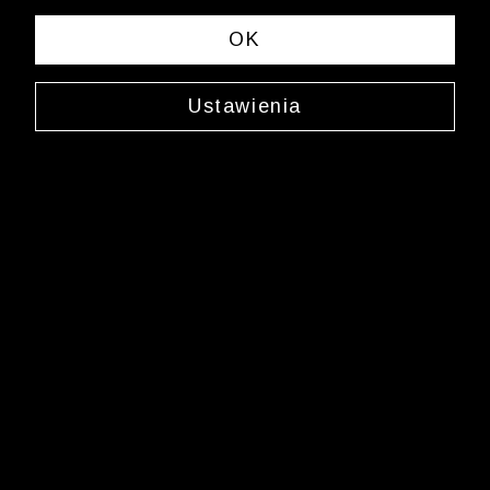
OK
Ustawienia
Spinki do mankietów
0000JX2696
129,99 zł