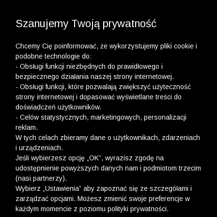
3 POLO Z BAWEŁNY ORGANICZNEJ ZA 149,99 ZŁ >>
WYPRZEDAŻ DO -50% | DODATKOWE -30% NA
DRUGI I TRZECI PRODUKT >>
Szanujemy Twoją prywatność
Chcemy Cię poinformować, że wykorzystujemy pliki cookie i
podobne technologie do:
- Obsługi funkcji niezbędnych do prawidłowego i
bezpiecznego działania naszej strony internetowej.
- Obsługi funkcji, które pozwalają zwiększyć użyteczność
strony internetowej i dopasować wyświetlane treści do
doświadczeń użytkowników.
- Celów statystycznych, marketingowych, personalizacji
reklam.
W tych celach zbieramy dane o użytkownikach, zdarzeniach
i urządzeniach.
Jeśli wybierzesz opcję „OK”, wyrazisz zgodę na
udostępnienie powyższych danych nam i podmiotom trzecim
(nasi partnerzy).
Wybierz „Ustawienia” aby zapoznać się ze szczegółami i
zarządzać opcjami. Możesz zmienić swoje preferencje w
każdym momencie z poziomu polityki prywatności.