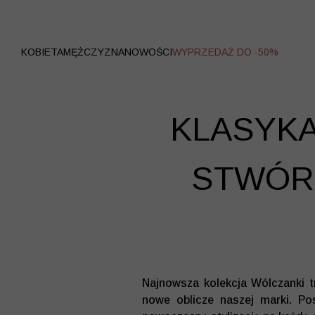
WYPRZEDAŻ
KOBIETA
MĘŻCZYZNA
NOWOŚCI
WYPRZEDAŻ DO -50%
KLASYK
STWÓRZ
Najnowsza kolekcja Wólczanki t
nowe oblicze naszej marki. Po