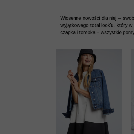
Wiosenne nowości dla niej – swo
wyjątkowego total look’u, który w 
czapka i torebka – wszystkie pomys