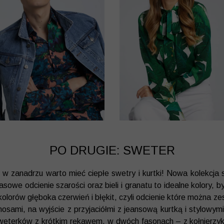
PO DRUGIE: SWETER
, w zanadrzu warto mieć ciepłe swetry i kurtki! Nowa kolekcja
owe odcienie szarości oraz bieli i granatu to idealne kolory, by
olorów głęboka czerwień i błękit, czyli odcienie które można 
nosami, na wyjście z przyjaciółmi z jeansową kurtką i stylow
sweterków z krótkim rękawem, w dwóch fasonach – z kołnierzyk