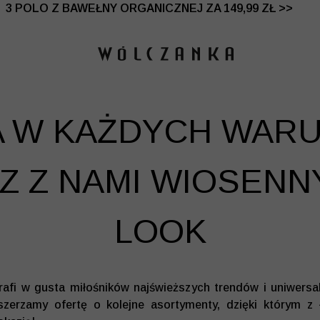
 DO -50% | DODATKOWE -30% NA DRUGI I TRZECI PRO
3 POLO Z BAWEŁNY ORGANICZNEJ ZA 149,99 ZŁ >>
A W KAŻDYCH WARU
 Z NAMI WIOSENN
LOOK
rafi w gusta miłośników najświeższych trendów i uniwers
szerzamy ofertę o kolejne asortymenty, dzięki którym z