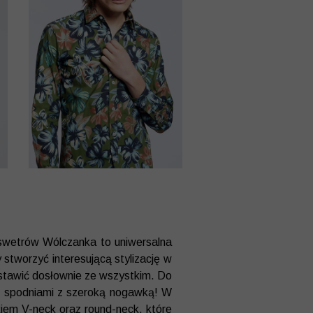
 swetrów Wólczanka to uniwersalna
 stworzyć interesującą stylizację w
zestawić dosłownie ze wszystkim. Do
ymi spodniami z szeroką nogawką! W
iem V-neck oraz round-neck, które