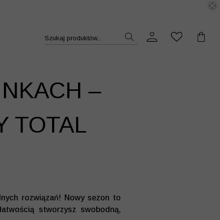
DUKT >>
Szukaj produktów...
NKACH –
Y TOTAL
alnych rozwiązań! Nowy sezon to
 łatwością stworzysz swobodną,