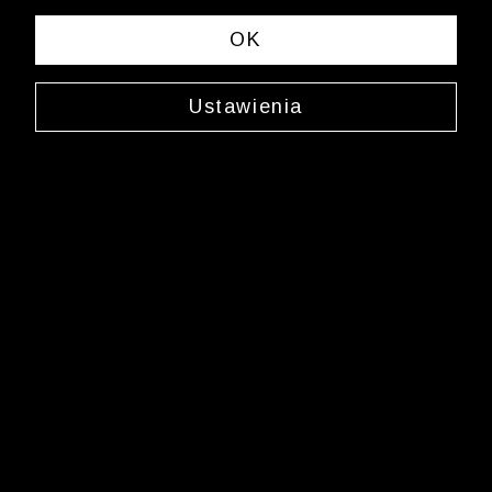
i okazjami na Wólczanka.pl i daj się zainspirować!
OK
Ustawienia
Kontakt z Biurem Obsługi Klienta
+48 12 345 19 48
sklep.internetowy@wolczanka.pl
Obsługa Klienta
Pomoc
Kontakt
Dostawy
Zwroty i reklamacje
FAQ
Informacje i regulaminy