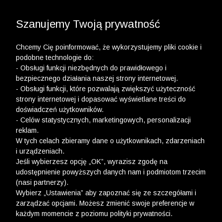
3 POLO Z BAWEŁNY ORGANICZNEJ ZA 149,99 ZŁ >>
WYPRZEDAŻ DO -50% | DODATKOWE -30% NA
DRUGI I TRZECI PRODUKT >>
Szanujemy Twoją prywatność
Chcemy Cię poinformować, że wykorzystujemy pliki cookie i
podobne technologie do:
- Obsługi funkcji niezbędnych do prawidłowego i
bezpiecznego działania naszej strony internetowej.
Bluzy i t-shirty
- Obsługi funkcji, które pozwalają zwiększyć użyteczność
ROZMIAR
XS
S
strony internetowej i dopasować wyświetlane treści do
Obwód klatki piersiowej
80-84
doświadczeń użytkowników.
Obwód talii
64-68
- Celów statystycznych, marketingowych, personalizacji
reklam.
W tych celach zbieramy dane o użytkownikach, zdarzeniach
i urządzeniach.
Wólczanka
/
Wlc_rozmiary_bluzy_tshirty_damskie
Jeśli wybierzesz opcję „OK”, wyrazisz zgodę na
udostępnienie powyższych danych nam i podmiotom trzecim
(nasi partnerzy).
Wybierz „Ustawienia” aby zapoznać się ze szczegółami i
Newsletter
zarządzać opcjami. Możesz zmienić swoje preferencje w
każdym momencie z poziomu polityki prywatności.
Zarejestruj się i bądź na bieżąco z nowościami