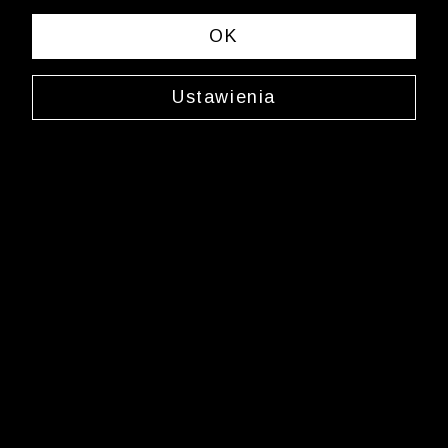
OK
Wólczanka
/
Wlc_rozmiary_koszula_damska_d154
Ustawienia
Newsletter
Zarejestruj się i bądź na bieżąco z nowościami
i okazjami na Wólczanka.pl i daj się zainspirować!
Kontakt z Biurem Obsługi Klienta
+48 12 345 19 48
sklep.internetowy@wolczanka.pl
Obsługa Klienta