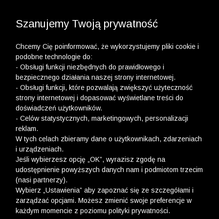
3 POLO Z BAWEŁNY ORGANICZNEJ ZA 149,99 ZŁ >>
WYPRZEDAŻ DO -50% | DODATKOWE -30% NA
DRUGI I TRZECI PRODUKT >>
Szanujemy Twoją prywatność
Chcemy Cię poinformować, że wykorzystujemy pliki cookie i
podobne technologie do:
- Obsługi funkcji niezbędnych do prawidłowego i
bezpiecznego działania naszej strony internetowej.
Koszule damskie
- Obsługi funkcji, które pozwalają zwiększyć użyteczność
XXS
XS
ROZMIAR KOSZULI
strony internetowej i dopasować wyświetlane treści do
32
34
doświadczeń użytkowników.
Obwód klatki
- Celów statystycznych, marketingowych, personalizacji
piersiowej [+/-1
107
111
reklam.
cm]
W tych celach zbieramy dane o użytkownikach, zdarzeniach
Obwód talii [+/-
i urządzeniach.
107
111
1cm]
Jeśli wybierzesz opcję „OK”, wyrazisz zgodę na
Długość całkowita
udostępnienie powyższych danych nam i podmiotom trzecim
70,5
71
[+/-1cm]
(nasi partnerzy).
Wybierz „Ustawienia” aby zapoznać się ze szczegółami i
Długość rękawa z
mankietem
56,5
56,5
zarządzać opcjami. Możesz zmienić swoje preferencje w
[+/-1cm]
każdym momencie z poziomu polityki prywatności.