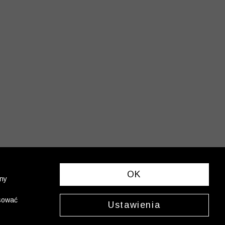
OK
ony
asować
Ustawienia