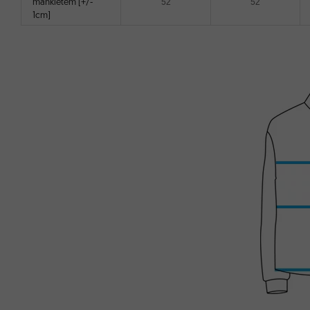
mankietem [+/-
52
52
1cm]