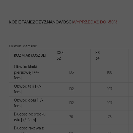
WYPRZEDAŻ
KOBIETA
MĘŻCZYZNA
NOWOŚCI
WYPRZEDAŻ DO -50%
Koszule damskie
XXS
XS
ROZMIAR KOSZULI
32
34
Obwód klatki
piersiowej [+/-
103
108
1cm]
Obwód talii [+/-
102
107
1cm]
Obwód dołu [+/-
102
107
1cm]
Długość po środku
76
76
tyłu [+/- 1cm]
Długość rękawa z