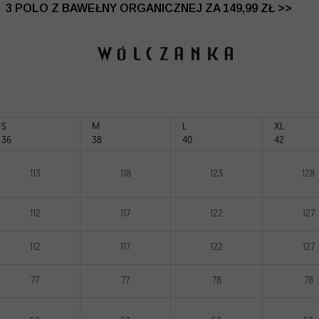
 DO -50% | DODATKOWE -30% NA DRUGI I TRZECI PRO
3 POLO Z BAWEŁNY ORGANICZNEJ ZA 149,99 ZŁ >>
S
M
L
XL
36
38
40
42
113
118
123
128
112
117
122
127
112
117
122
127
77
77
78
78