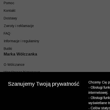
Pomoc
Kontakt
Dostawy
Zwroty i reklamacje
FAQ
Informacje i regulaminy
Butiki
Marka Wólczanka
O Wólczance
Współpraca biznesowa
Blog
Chcemy Cię po
Szanujemy Twoją prywatność
Program lojalnościowy
- Obsługi fun
internetowej.
Aplikacja
- Obsługi fun
wyświetlane t
Pobierz z App Store
- Celów staty