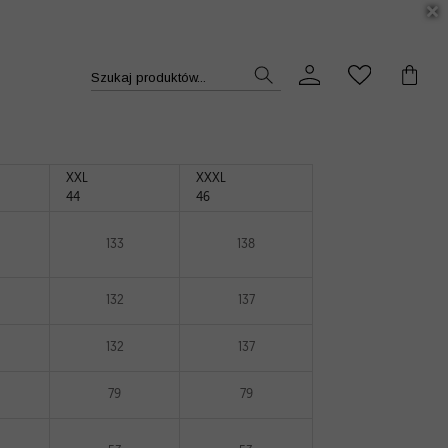
DUKT >>
Szukaj produktów...
XXL
XXXL
44
46
133
138
132
137
132
137
79
79