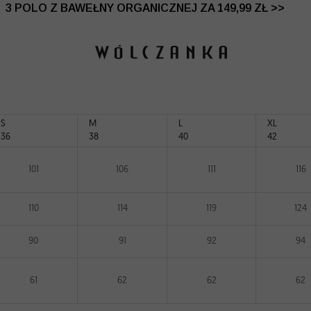
 DO -50% | DODATKOWE -30% NA DRUGI I TRZECI PRO
3 POLO Z BAWEŁNY ORGANICZNEJ ZA 149,99 ZŁ >>
S
M
L
XL
36
38
40
42
101
106
111
116
110
114
119
124
90
91
92
94
61
62
62
62