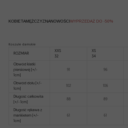
WYPRZEDAŻ
KOBIETA
MĘŻCZYZNA
NOWOŚCI
WYPRZEDAŻ DO -50%
Koszule damskie
XXS
XS
ROZMIAR
32
34
Obwód klatki
piersiowej [+/-
91
96
1cm]
Obwód dołu [+/-
102
106
1cm]
Długość całkowita
88
89
[+/- 1cm]
Długość rękawa z
mankietem [+/-
61
61
1cm]