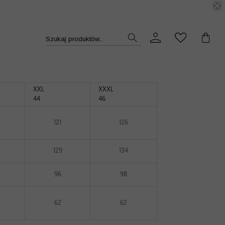
DUKT >>
Szukaj produktów...
XXL
XXXL
44
46
121
126
129
134
96
98
62
62