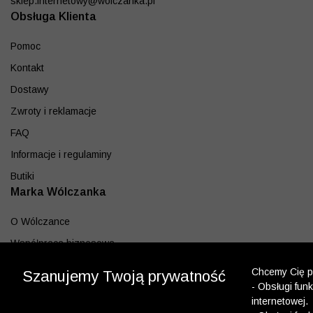
sklep.internetowy@wolczanka.pl
Obsługa Klienta
Pomoc
Kontakt
Dostawy
Zwroty i reklamacje
FAQ
Informacje i regulaminy
Butiki
Marka Wólczanka
O Wólczance
Współpraca biznesowa
Blog
Chcemy Cię po
Szanujemy Twoją prywatność
Program lojalnościowy
- Obsługi fun
internetowej.
Aplikacja