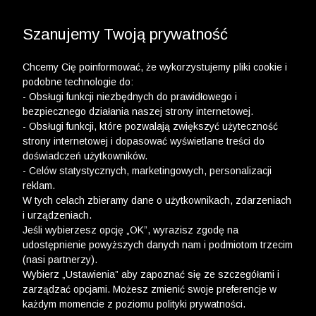
3 POLO Z BAWEŁNY ORGANICZNEJ ZA 149,99 ZŁ >>
WYPRZEDAŻ DO -50% | DODATKOWE -30% NA
DRUGI I TRZECI PRODUKT >>
Szanujemy Twoją prywatność
Chcemy Cię poinformować, że wykorzystujemy pliki cookie i
podobne technologie do:
- Obsługi funkcji niezbędnych do prawidłowego i
bezpiecznego działania naszej strony internetowej.
Koszula męska
- Obsługi funkcji, które pozwalają zwiększyć użyteczność
strony internetowej i dopasować wyświetlane treści do
ROZMIAR KOSZULI
S
M
doświadczeń użytkowników.
Długość [+/- 1cm]
73
75
- Celów statystycznych, marketingowych, personalizacji
Długość rękawa [+/-
reklam.
23
24
0,5cm]
W tych celach zbieramy dane o użytkownikach, zdarzeniach
Obwód klatki
i urządzeniach.
106
114
piersiowej [+/-2cm]
Jeśli wybierzesz opcję „OK”, wyrazisz zgodę na
udostępnienie powyższych danych nam i podmiotom trzecim
Obwód talii [+/-2cm]
102
110
(nasi partnerzy).
Wybierz „Ustawienia” aby zapoznać się ze szczegółami i
zarządzać opcjami. Możesz zmienić swoje preferencje w
każdym momencie z poziomu polityki prywatności.