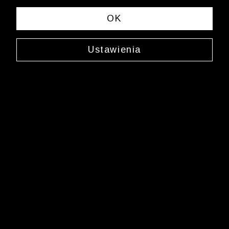
OK
Ustawienia
Wólczanka
/
Wlc_rozmiary_koszula_męska_krotki_rekaw_aw98