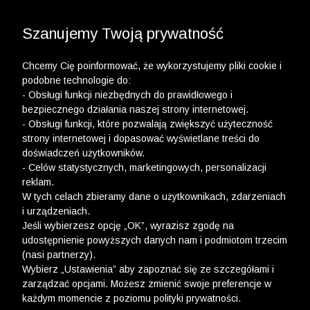
3 POLO Z BAWEŁNY ORGANICZNEJ ZA 149,99 ZŁ >>
WYPRZEDAŻ DO -50% | DODATKOWE -30% NA
DRUGI I TRZECI PRODUKT >>
Szanujemy Twoją prywatność
Chcemy Cię poinformować, że wykorzystujemy pliki cookie i
podobne technologie do:
- Obsługi funkcji niezbędnych do prawidłowego i
bezpiecznego działania naszej strony internetowej.
- Obsługi funkcji, które pozwalają zwiększyć użyteczność
strony internetowej i dopasować wyświetlane treści do
doświadczeń użytkowników.
- Celów statystycznych, marketingowych, personalizacji
reklam.
W tych celach zbieramy dane o użytkownikach, zdarzeniach
i urządzeniach.
Jeśli wybierzesz opcję „OK”, wyrazisz zgodę na
udostępnienie powyższych danych nam i podmiotom trzecim
(nasi partnerzy).
Wybierz „Ustawienia” aby zapoznać się ze szczegółami i
zarządzać opcjami. Możesz zmienić swoje preferencje w
każdym momencie z poziomu polityki prywatności.